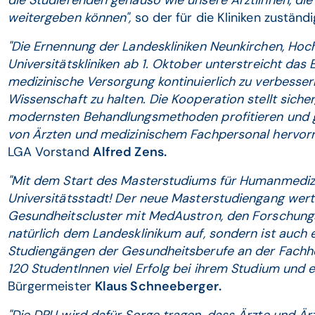
die Studierenden genauso wie unsere ÄrztiInnen, die
weitergeben können",
so der für die Kliniken zustän
"Die Ernennung der Landeskliniken Neunkirchen, Ho
Universitätskliniken ab 1. Oktober unterstreicht das
medizinische Versorgung kontinuierlich zu verbesse
Wissenschaft zu halten. Die Kooperation stellt siche
modernsten Behandlungsmethoden profitieren und gl
von Ärzten und medizinischem Fachpersonal hervorr
LGA Vorstand
Alfred Zens.
"Mit dem Start des Masterstudiums für Humanmedizin
Universitätsstadt! Der neue Masterstudiengang wert
Gesundheitscluster mit MedAustron, den Forschung
natürlich dem Landesklinikum auf, sondern ist auch 
Studiengängen der Gesundheitsberufe an der Fachho
120 StudentInnen viel Erfolg bei ihrem Studium und e
Bürgermeister
Klaus Schneeberger.