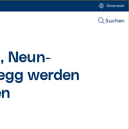
Österreich
Suchen
, Neun­
­egg werden
en