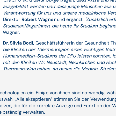
"Die DPU wird dafür Sorge tragen, dass Ärzte und Är
ausgebildet werden und dass junge Menschen aus 
Verantwortung für uns und unsere medizinische Ve
Direktor
Robert Wagner
und ergänzt:
"Zusätzlich erf
StudienanfängerInnen, die heute ihr Studium beginn
Wagner.
Dr. Silvia Bodi,
Geschäftsführerin der Gesundheit T
die Kliniken der Thermenregion einen wichtigen Beit
Humanmedizin-Studiums der DPU leisten konnten. Ich
mit den Kliniken Wr. Neustadt, Neunkirchen und Hoch
Thermenregion haben, an denen die Medizin-Studen
Niveau unterrichtet werden."
echnologien ein. Einige von ihnen sind notwendig, wä
Auswahl „Alle akzeptieren“ stimmen Sie der Verwendung
etzen, die für die korrekte Anzeige und Funktion der W
Verwandte Artikel
selbständig verwalten.