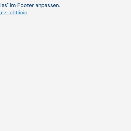
kies" im Footer anpassen.
tzrichtlinie
.
d ein attraktiveres
Univ
Digi
 31% der Absolventen
Mit 
bietet
Zum 
Aktuelle Themen
ende
CGM AT goes Reha