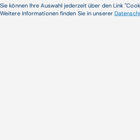
Sie können Ihre Auswahl jederzeit über den Link "Coo
Weitere Informationen finden Sie in unserer
Datenschu
Jungärzte brauchen dringen
Angebot
Zwischen 2008 und 2019 haben
an den heimischen ...
Zum Artikel
Noch nicht das Pass