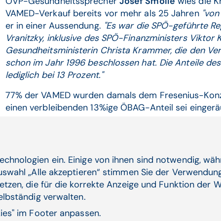
ÖVP-Gesundheitssprecher
Josef Smolle
wies die Kr
VAMED-Verkauf bereits vor mehr als 25 Jahren
"von
er in einer Aussendung.
"Es war die SPÖ-geführte Re
Vranitzky, inklusive des SPÖ-Finanzministers Viktor
Gesundheitsministerin Christa Krammer, die den Ver
schon im Jahr 1996 beschlossen hat. Die Anteile de
lediglich bei 13 Prozent."
77% der VAMED wurden damals dem Fresenius-Konzer
einen verbleibenden 13%ige ÖBAG-Anteil sei eingerä
Linkspopulismus und eine bewusste Verdrehung der 
echnologien ein. Einige von ihnen sind notwendig, wä
Auswahl „Alle akzeptieren“ stimmen Sie der Verwendung
Verwandte Artikel
etzen, die für die korrekte Anzeige und Funktion der W
selbständig verwalten.
kies" im Footer anpassen.