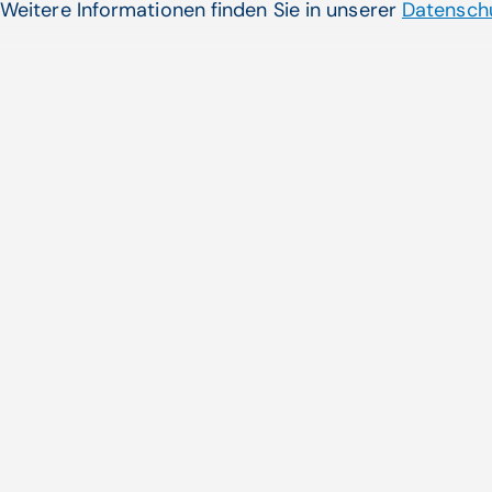
Weitere Informationen finden Sie in unserer
Datenschu
Vor­arl­berger Pflege­heime
Personal­mangels am Ansch
Die Vorarlberger Pflegeheime so
erhalten, um die ...
Zum Artikel
Noch nicht das Pass
gefunden?