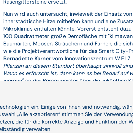
Rasengittersteine ersetzt.
Nun wird auch untersucht, inwieweit der Einsatz v
innerstädtische Hitze mithelfen kann und eine Zusa
Mikroklimas entfalten könnte. Vorerst entsteht dazu
100 Quadratmeter große Demofläche mit "klimawan
Baumarten, Moosen, Sträuchern und Farnen, die sich 
wie die Projektverantwortliche für das Smart City-P
Bernadette Karner
vom Innovationszentrum W.E.I.Z.
Pflanzen an diesem Standort überhaupt sinnvoll sind
Wenn es erforscht ist, dann kann es bei Bedarf auf 
werden",
so der Bürgermeister über die zukünftige 
Viel Wert wird auf die effiziente Nutzung von Wasser 
Regenwasser vom Rathausdach genutzt werden, und d
echnologien ein. Einige von ihnen sind notwendig, wä
Messdaten beruhendes Bewässerungssystem wird d
Auswahl „Alle akzeptieren“ stimmen Sie der Verwendung
Flachdach des Rathaus-Zubaus abgedeckt, wie Karne
etzen, die für die korrekte Anzeige und Funktion der W
die Bewässerung der Pflanzen soll durch die Autom
selbständig verwalten.
zu
"herkömmlichen"
Methoden reduziert werden.