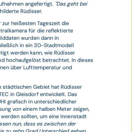
ufnahmen angefertigt.
"Das geht bei
hilderte Rüdisser.
zur heißesten Tageszeit die
ralkamera für die reflektierte
Bilddaten wurden dann in
ießlich in ein 3D-Stadtmodell
tigt werden kann, wie Rüdisser
und hochaufgelöst betrachtet. In dieses
ionen über Lufttemperatur und
 städtischen Gebiet hat Rüdisser
EC in Gleisdorf entwickelt. Das
HI grafisch in unterschiedlicher
ösung von einem halben Meter zeigen,
werden sollten, um eine Innenstadt
issen nun, dass es zwischen der
s zu zehn Grad Unterschied geben