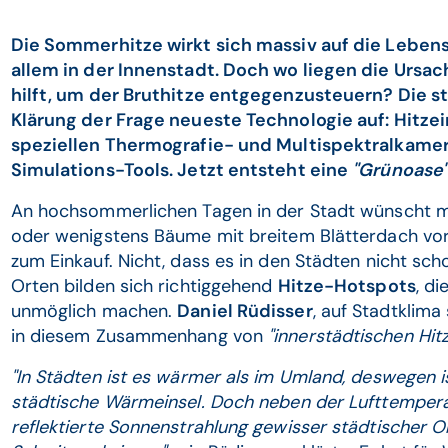
Die Sommerhitze wirkt sich massiv auf die Lebens
allem in der Innenstadt. Doch wo liegen die Ursac
hilft, um der Bruthitze entgegenzusteuern? Die ste
Klärung der Frage neueste Technologie auf: Hitze
speziellen Thermografie- und Multispektralkam
Simulations-Tools. Jetzt entsteht eine
"Grünoase
An hochsommerlichen Tagen in der Stadt wünscht ma
oder wenigstens Bäume mit breitem Blätterdach v
zum Einkauf. Nicht, dass es in den Städten nicht s
Orten bilden sich richtiggehend
Hitze-Hotspots
, d
unmöglich machen.
Daniel Rüdisser
, auf Stadtklima 
in diesem Zusammenhang von
"innerstädtischen Hitze
"In Städten ist es wärmer als im Umland, deswegen i
städtische Wärmeinsel. Doch neben der Lufttempera
reflektierte Sonnenstrahlung gewisser städtischer O