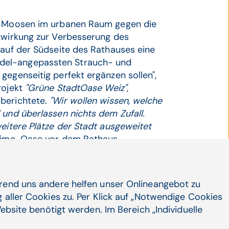
on Moosen im urbanen Raum gegen die
tzwirkung zur Verbesserung des
 auf der Südseite des Rathauses eine
del-angepassten Strauch- und
gegenseitig perfekt ergänzen sollen",
rojekt
"Grüne StadtOase Weiz",
 berichtete.
"Wir wollen wissen, welche
 und überlassen nichts dem Zufall.
weitere Plätze der Stadt ausgeweitet
Klima-Oase vor dem Rathaus.
und Energie gelegt: Es soll das
er Energiebedarf für ein auf
hrend uns andere helfen unser Onlineangebot zu
urch eine PV-Anlage auf dem
 aller Cookies zu. Per Klick auf „Notwendige Cookies
r ausführte. Der Wasserbedarf für
ebsite benötigt werden. Im Bereich „Individuelle
atisierung um 25 Prozent im Gegensatz