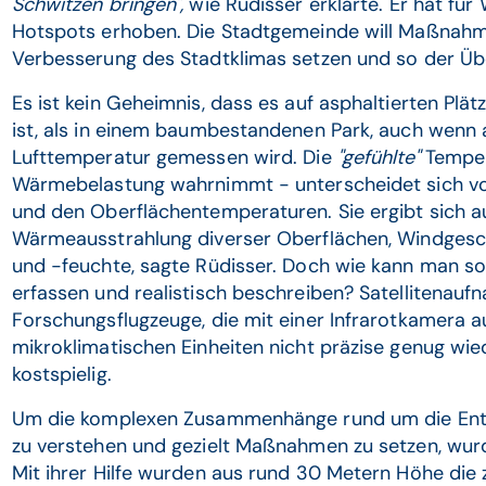
Schwitzen bringen",
wie Rüdisser erklärte. Er hat für
Hotspots erhoben. Die Stadtgemeinde will Maßnahme
Verbesserung des Stadtklimas setzen und so der Üb
Es ist kein Geheimnis, dass es auf asphaltierten Pl
ist, als in einem baumbestandenen Park, auch wenn 
Lufttemperatur gemessen wird. Die
"gefühlte"
Temper
Wärmebelastung wahrnimmt - unterscheidet sich v
und den Oberflächentemperaturen. Sie ergibt sich a
Wärmeausstrahlung diverser Oberflächen, Windgesc
und -feuchte, sagte Rüdisser. Doch wie kann man so 
erfassen und realistisch beschreiben? Satellitenauf
Forschungsflugzeuge, die mit einer Infrarotkamera a
mikroklimatischen Einheiten nicht präzise genug wi
kostspielig.
Um die komplexen Zusammenhänge rund um die Ent
zu verstehen und gezielt Maßnahmen zu setzen, wur
Mit ihrer Hilfe wurden aus rund 30 Metern Höhe die 