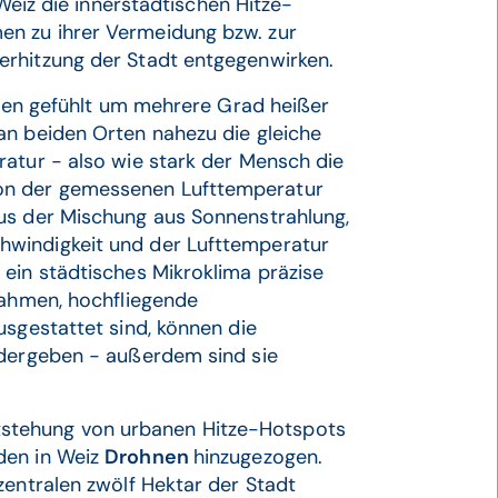
 Weiz die innerstädtischen Hitze-
n zu ihrer Vermeidung bzw. zur
erhitzung der Stadt entgegenwirken.
ätzen gefühlt um mehrere Grad heißer
an beiden Orten nahezu die gleiche
atur - also wie stark der Mensch die
on der gemessenen Lufttemperatur
us der Mischung aus Sonnenstrahlung,
hwindigkeit und der Lufttemperatur
ein städtisches Mikroklima präzise
nahmen, hochfliegende
usgestattet sind, können die
edergeben - außerdem sind sie
stehung von urbanen Hitze-Hotspots
den in Weiz
Drohnen
hinzugezogen.
zentralen zwölf Hektar der Stadt