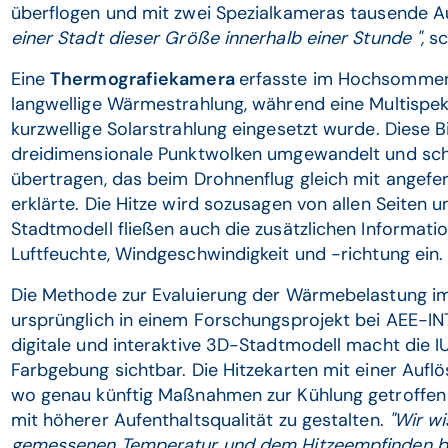
überflogen und mit zwei Spezialkameras tausende A
einer Stadt dieser Größe innerhalb einer Stunde ",
sc
Eine
Thermografiekamera
erfasste im Hochsommer 
langwellige Wärmestrahlung, während eine Multispekt
kurzwellige Solarstrahlung eingesetzt wurde. Diese 
dreidimensionale Punktwolken umgewandelt und schl
übertragen, das beim Drohnenflug gleich mit angefer
erklärte. Die Hitze wird sozusagen von allen Seiten 
Stadtmodell fließen auch die zusätzlichen Informat
Luftfeuchte, Windgeschwindigkeit und -richtung ein.
Die Methode zur Evaluierung der Wärmebelastung im
ursprünglich in einem Forschungsprojekt bei AEE-INT
digitale und interaktive 3D-Stadtmodell macht die IU
Farbgebung sichtbar. Die Hitzekarten mit einer Aufl
wo genau künftig Maßnahmen zur Kühlung getroffen 
mit höherer Aufenthaltsqualität zu gestalten.
"Wir w
gemessenen Temperatur und dem Hitzeempfinden bi