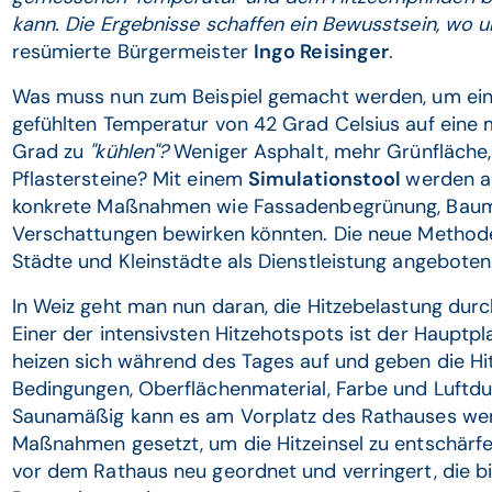
kann. Die Ergebnisse schaffen ein Bewusstsein, wo
resümierte Bürgermeister
Ingo Reisinger
.
Was muss nun zum Beispiel gemacht werden, um ein
gefühlten Temperatur von 42 Grad Celsius auf eine 
Grad zu
"kühlen"?
Weniger Asphalt, mehr Grünfläche,
Pflastersteine? Mit einem
Simulationstool
werden a
konkrete Maßnahmen wie Fassadenbegrünung, Baum
Verschattungen bewirken könnten. Die neue Methode
Städte und Kleinstädte als Dienstleistung angeboten
In Weiz geht man nun daran, die Hitzebelastung dur
Einer der intensivsten Hitzehotspots ist der Hauptp
heizen sich während des Tages auf und geben die Hi
Bedingungen, Oberflächenmaterial, Farbe und Luftd
Saunamäßig kann es am Vorplatz des Rathauses we
Maßnahmen gesetzt, um die Hitzeinsel zu entschärfe
vor dem Rathaus neu geordnet und verringert, die b