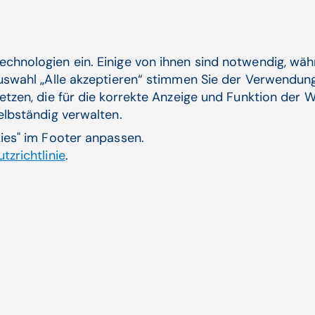
Was ist der Ausweg?
"Ich kenne keinen kurzfristigen. Die Pflege benötigt 
echnologien ein. Einige von ihnen sind notwendig, wä
unseren Beruf hochwertiger und deutlich attraktiver
Auswahl „Alle akzeptieren“ stimmen Sie der Verwendung
Perspektive einer spannenden und anerkannten Spezi
etzen, die für die korrekte Anzeige und Funktion der W
Klinik findet Innovation statt. Aber dafür gibt es in
selbständig verwalten.
modernen Berufsbilder."
kies" im Footer anpassen.
tzrichtlinie
.
Warum nicht?
"Das AKH verfügt über einen hohen Anteil an Intensi
Schwerpunkt in der Pulmologie. Spitzenmedizin verla
Experten und Expertinnen, die auf die Entwöhnung v
Beatmungsgeräten spezialisiert sind. In Österreich g
aktuell nicht. Wir haben keine Arbeitsbedingungen fü
Professionalisierung. Das wären Schritte, die der so
Berufes mehr bringen würden als jedes noch so laut