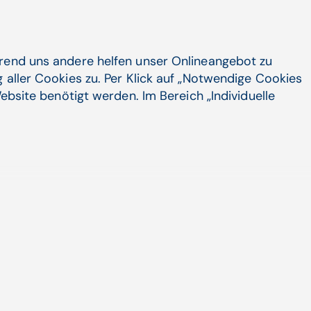
attraktivere Karrieremodelle. Das macht
hrend uns andere helfen unser Onlineangebot zu
. Unsere Mitarbeiter müssen die
 aller Cookies zu. Per Klick auf „Notwendige Cookies
alisierung haben. Gerade an der Uni-
ebsite benötigt werden. Im Bereich „Individuelle
 Österreich noch keinen Raum und keine
vmedizin. Seit Covid-19 auch einen
ngt nach Spitzenpflege. Wir benötigen
on Patienten von den
ibt es aber eine derartige Ausbildung
r eine höhere Qualifizierung und
 stark geforderten Attraktivierung des
e Klatschen am Balkon."