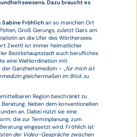
sundheitswesens. Dazu braucht es
n
Sabine Fröhlich
an so manchen Ort
 Pölten, Groß Gerungs, zuletzt Gars am
ialistin an die Ufer des Wörthersees
ort Zwettl ist immer heimatlicher
tler Bezirkshauptstadt auch berufliches
ete eine Wahlordination mit
ln der Ganzheitsmedizin –
„für mich ist
rmedizin gleichermaßen im Blick zu
unmittelbaren Region beschränkt zu
che Beratung. Neben dem konventionellen
unden an. Dabei nützt sie eine
rm, die zur Terminplanung, zum
ratung eingesetzt wird. Fröhlich ist
isten der Video-Gespräche zwischen