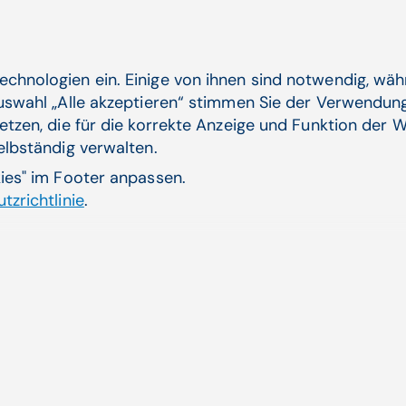
VON CGM
So erreichen Sie Ihre Patienten
echnologien ein. Einige von ihnen sind notwendig, wä
zu Hause - stressfrei und in ihrer
Auswahl „Alle akzeptieren“ stimmen Sie der Verwendung
gewohnten Umgebung.
etzen, die für die korrekte Anzeige und Funktion der W
selbständig verwalten.
kies" im Footer anpassen.
ZUM PRODUKT
tzrichtlinie
.
Hybride Lösungen