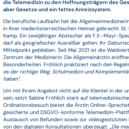
die Telemedizin zu den Hoffnungsträgern des Ge
aber Gesetze und ein fettes Anreizsystem.
Die berufliche Laufbahn hat die Allgemeinmedizineri
in ihrer niederösterreichischen Heimat gebracht: St.
Kamp. Ein zweijähriger Abstecher als F.X.-Mayr-Spez
darf als geografischer Ausreißer gelten. Ihr Geburts
Mittelpunkt geblieben. Seit Mai 2021 ist die Waldvier
Zentrum der Medizinerin: Die Allgemeinärztin eröffn
Besonderheiten. Fröhlich praktiziert nach den Rege
es der richtige Weg, Schulmedizin und Komplementä
haben“.
Um mit ihrem Angebot nicht auf die Klientel in der 
sein, setzt Sabine Fröhlich stark auf telemedizinis
Ordinationsbesuch bietet die Ärztin Online-Sprechst
gesicherte und DSGVO-konforme Telemedizin-Plattfo
Austausch von Befunden sowie zur videogestützten Be
von den digitalen Konsultationen überzeugt: „
Die me