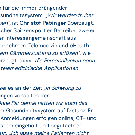
en für die immer drängender
sundheitssystem.
„Wir werden früher
ben“,
ist
Christof Pabinger
überzeugt.
cher Spitzensportler, Betreiber zweier
ner Interessengemeinschaft aus
ternehmen. Telemedizin und eHealth
ihrem Dämmerzustand zu erlösen“
, wie
berzeugt, dass
„die Personallücken nach
telemedizinische Applikationen
sei es an der Zeit
„in Schwung zu
ungen vonseiten der
. Ohne Pandemie hätten wir auch das
im Gesundheitssystem auf Distanz. Er
ert. Anmeldungen erfolgen online, CT- und
ystem eingeholt und begutachtet.
sst.
„Ich lasse meine Patienten nicht