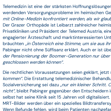
Telemedizin ist eine der stärksten Hoffnungslösung
werdenden Versorgungsprobleme im heimischen Ge
mit Online-Medizin konfrontiert werden, als wir glau
Der Grazer Orthopäde ist Leibarzt zahlreicher heimis
Privatkliniken und Präsident der Telemed Austria, ei
engagierter Ärzteschaft und marktinteressierten Un
bräuchten
„in Österreich eine Stimme, um sie aus 
Pabinger nicht ohne Süffisanz erklärt. Auch er ist ü
der Pensionierung der Boomer-Generation nur über 
geschlossen werden können“.
Die rechtlichen Voraussetzungen seien geklärt, jetzt 
kommen“.
Die Erstattung telemedizinischer Behandl
Sozialversicherung sei dazu
„nur ein kleiner Schritt
nicht“,
bleibt Pabinger gegenüber den Entscheidern 
selbst hat seine Klinik seit 15 Jahren voll digitalisi
MRT-Bilder werden über ein spezielles Bildtransfers
Wenn Befunde fehlen, wird beim Patienten nachgefa