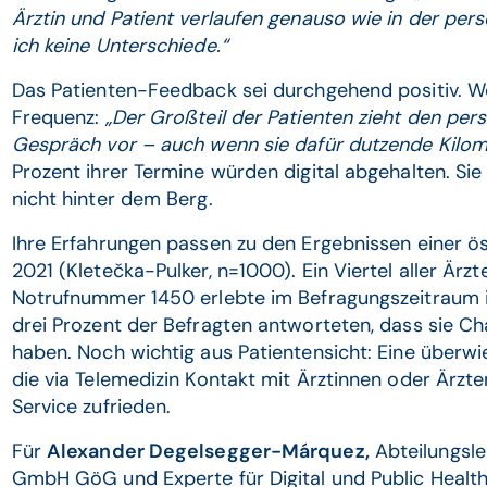
Ärztin und Patient verlaufen genauso wie in der pe
ich keine Unterschiede.“
Das Patienten-Feedback sei durchgehend positiv. Wo
Frequenz:
„Der Großteil der Patienten zieht den pe
Gespräch vor – auch wenn sie dafür dutzende Kilom
Prozent ihrer Termine würden digital abgehalten. Sie
nicht hinter dem Berg.
Ihre Erfahrungen passen zu den Ergebnissen einer ö
2021 (Kletečka-Pulker, n=1000). Ein Viertel aller Ärz
Notrufnummer 1450 erlebte im Befragungszeitraum i
drei Prozent der Befragten antworteten, dass sie C
haben. Noch wichtig aus Patientensicht: Eine überw
die via Telemedizin Kontakt mit Ärztinnen oder Ärzt
Service zufrieden.
Für
Alexander Degelsegger-Márquez,
Abteilungsle
GmbH GöG und Experte für Digital und Public Health