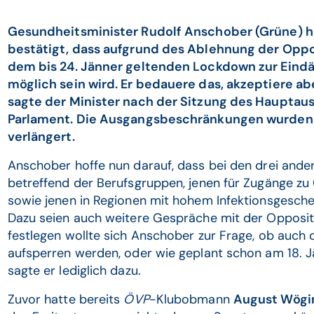
Gesundheitsminister Rudolf Anschober (Grüne) ha
bestätigt, dass aufgrund des Ablehnung der Oppos
dem bis 24. Jänner geltenden Lockdown zur Ein
möglich sein wird. Er bedauere das, akzeptiere a
sagte der Minister nach der Sitzung des Haupta
Parlament. Die Ausgangsbeschränkungen wurden
verlängert.
Anschober hoffe nun darauf, dass bei den drei ande
betreffend der Berufsgruppen, jenen für Zugänge z
sowie jenen in Regionen mit hohem Infektionsgesch
Dazu seien auch weitere Gespräche mit der Oppositi
festlegen wollte sich Anschober zur Frage, ob auch 
aufsperren werden, oder wie geplant schon am 18. Jä
sagte er lediglich dazu.
Zuvor hatte bereits
ÖVP
-Klubobmann
August Wögi