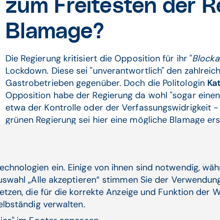
zum Freitesten der R
Blamage?
Die Regierung kritisiert die Opposition für ihr "
Blocka
Lockdown. Diese sei "unverantwortlich" den zahlreic
Gastrobetrieben gegenüber. Doch die Politologin
Ka
Opposition habe der Regierung da wohl "sogar einen 
etwa der Kontrolle oder der Verfassungswidrigkeit -
grünen Regierung sei hier eine mögliche Blamage er
Einspruch "fast Glück gehabt“, konstatierte Stainer-
Sowohl Stainer-Hämmerle als auch der Gesundhei
Kritik an der Kommunikation der Regierung zur Pande
echnologien ein. Einige von ihnen sind notwendig, wä
lückenhaft" und auch in der Kommunikation und Infor
Auswahl „Alle akzeptieren“ stimmen Sie der Verwendung
Czypionka etwa mit Blick auf die Impfungen oder die
etzen, die für die korrekte Anzeige und Funktion der W
Impfstrategie würde Transparenz und Perspektive für 
selbständig verwalten.
Hämmerle etwa unter Hinweis darauf, dass die Regie