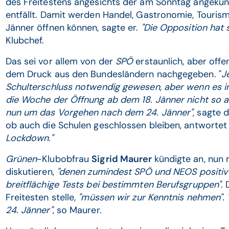
des Freitestens angesichts der am Sonntag angekün
entfällt. Damit werden Handel, Gastronomie, Touris
Jänner öffnen können, sagte er.
"Die Opposition hat 
Klubchef.
Das sei vor allem von der
SPÖ
erstaunlich, aber offe
dem Druck aus den Bundesländern nachgegeben. "
J
Schulterschluss notwendig gewesen, aber wenn es im
die Woche der Öffnung ab dem 18. Jänner nicht so a
nun um das Vorgehen nach dem 24. Jänner"
, sagte 
ob auch die Schulen geschlossen bleiben, antwortet
Lockdown."
Grünen
-Klubobfrau
Sigrid Maurer
kündigte an, nun 
diskutieren,
"denen zumindest SPÖ und NEOS positiv
breitflächige Tests bei bestimmten Berufsgruppen"
.
Freitesten stelle,
"müssen wir zur Kenntnis nehmen". "
24. Jänner"
, so Maurer.