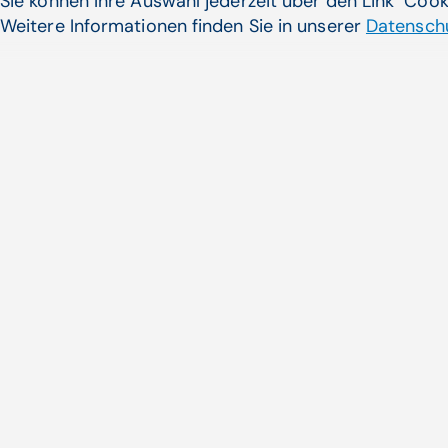
Sie können Ihre Auswahl jederzeit über den Link "Coo
Weitere Informationen finden Sie in unserer
Datenschu
Wirtschafts­kammer für Coro
Die Wirtschaftskammer hält di
und ...
Zum Artikel