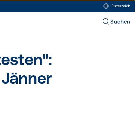
Österreich
Suchen
testen":
 Jänner