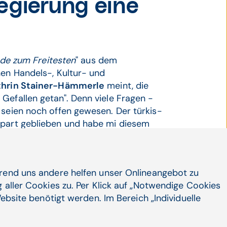
egierung eine
de zum Freitesten
" aus dem
hen Handels-, Kultur- und
thrin Stainer-Hämmerle
meint, die
Gefallen getan". Denn viele Fragen -
 seien noch offen gewesen. Der türkis-
spart geblieben und habe mi diesem
Hämmerle in der "ZiB2.
tsökonom Thomas Czypionka übten
mie. Die Transparenz sei "sehr
hrend uns andere helfen unser Onlineangebot zu
mation gebe es Mängel, stellte
 aller Cookies zu. Per Klick auf „Notwendige Cookies
 Massentests fest. Bei der
ebsite benötigt werden. Im Bereich „Individuelle
viele fehlen, meinte Stainer-
rung Zahlen dazu nur einmal