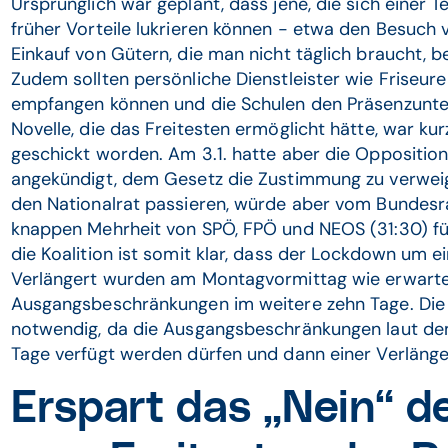
Ursprünglich war geplant, dass jene, die sich einer 
früher Vorteile lukrieren können - etwa den Besuch
Einkauf von Gütern, die man nicht täglich braucht, b
Zudem sollten persönliche Dienstleister wie Friseur
empfangen können und die Schulen den Präsenzunte
Novelle, die das Freitesten ermöglicht hätte, war k
geschickt worden. Am 3.1. hatte aber die Oppositio
angekündigt, dem Gesetz die Zustimmung zu verweig
den Nationalrat passieren, würde aber vom Bundesr
knappen Mehrheit von SPÖ, FPÖ und NEOS (31:30) für
die Koalition ist somit klar, dass der Lockdown um
Verlängert wurden am Montagvormittag wie erwartet
Ausgangsbeschränkungen im weitere zehn Tage. Die
notwendig, da die Ausgangsbeschränkungen laut d
Tage verfügt werden dürfen und dann einer Verläng
Erspart das „Nein“ d