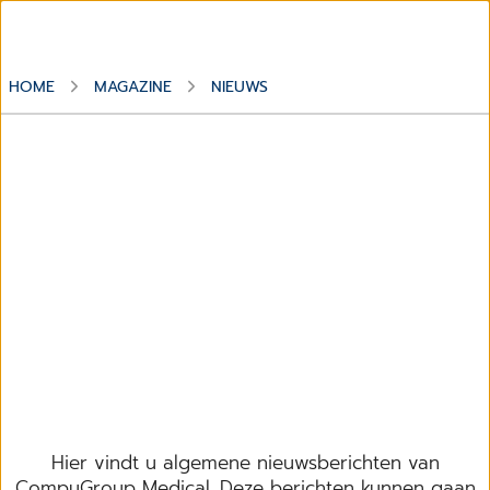
HOME
MAGAZINE
NIEUWS
Onderwerp
Nieuws
Hier vindt u algemene nieuwsberichten van
CompuGroup Medical. Deze berichten kunnen gaan