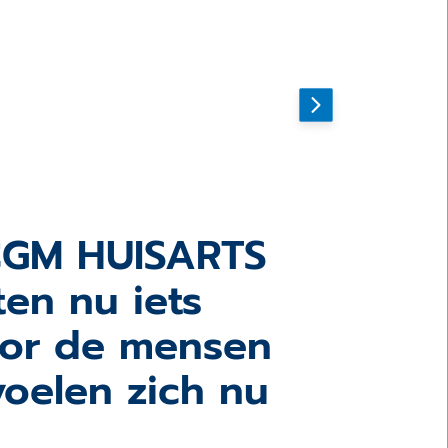
n CGM HUISARTS
W
ten nu iets
sp
voor de mensen
b
voelen zich nu