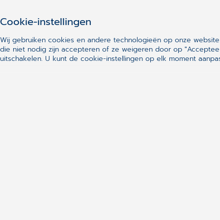
Meike Drup
Cookie-instellingen
Wij gebruiken cookies en andere technologieën op onze website.
die niet nodig zijn accepteren of ze weigeren door op "Acceptee
uitschakelen.
U kunt de cookie-instellingen op elk moment aanpas
Vragen of interesse?
Bent u geen gebruiker en heeft u i
Neem dan contact met ons op v
Download onze
brochure
. Na het
download van de brochure in pd
HUISARTS te ontvangen.