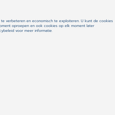
 Aan de Zeine
 te verbeteren en economisch te exploiteren. U kunt de cookies
k moment oproepen en ook cookies op elk moment later
ybeleid voor meer informatie.
ail. Daarin staat een link naar de
odiek een nieuwsbrief van CGM