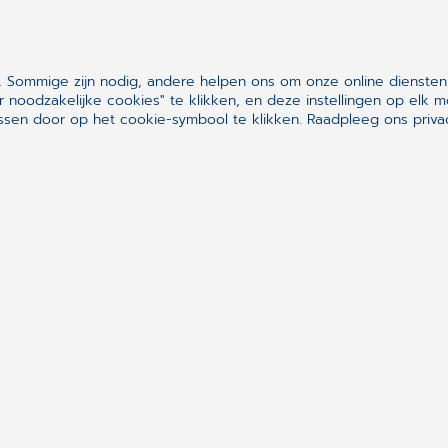
steen-van Stigt, doktersassistente en SOH bij Huisartsenpraktijk
 Sommige zijn nodig, andere helpen ons om onze online diensten
r noodzakelijke cookies" te klikken, en deze instellingen op el
sen door op het cookie-symbool te klikken.
Raadpleeg ons privac
nteresse in CGM HUISARTS?
ia 088-3876433 of
verkoop.nl@cgm.com
.
 invullen van het formulier krijgt u van ons een e-m
f-formaat. Daarnaast geeft u toestemming om peri