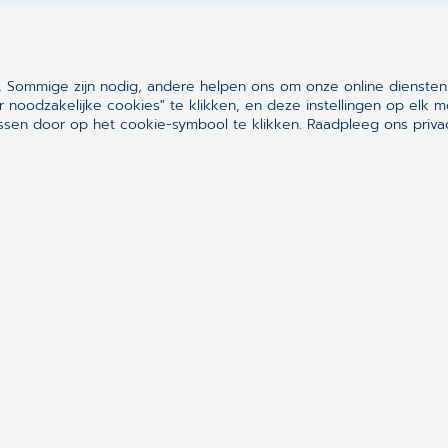
eleid
 velden met * zijn verplicht
 Sommige zijn nodig, andere helpen ons om onze online diensten
r noodzakelijke cookies" te klikken, en deze instellingen op el
sen door op het cookie-symbool te klikken.
Raadpleeg ons privac
VER
?