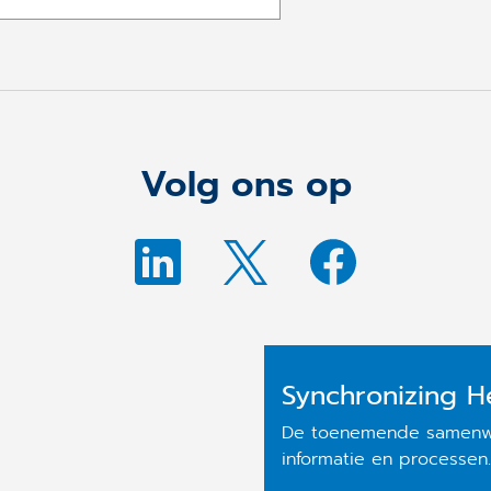
Volg ons op
Synchronizing H
De toenemende samenwerk
informatie en processen.