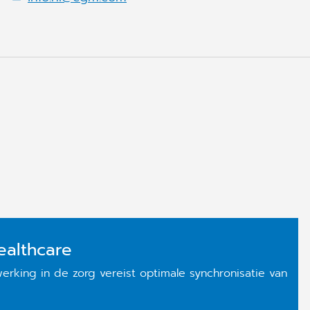
ealthcare
ing in de zorg vereist optimale synchronisatie van