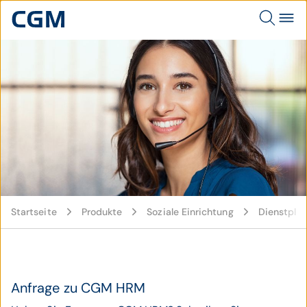
© istockphoto / Ridofranz
Startseite
Produkte
Soziale Einrichtung
Dienstpla
Anfrage zu CGM HRM