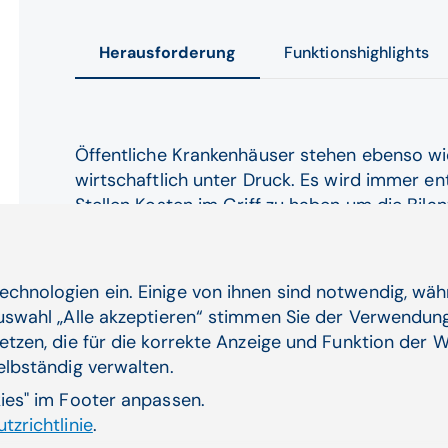
Herausforderung
Funktionshighlights
Öffentliche Krankenhäuser stehen ebenso wi
wirtschaftlich unter Druck. Es wird immer e
Stellen Kosten im Griff zu haben um die Bila
„OP-Betrieb“ als wesentliche Erlösquelle und 
schnittstellenintensivsten klinischen Bereic
Hebel, wenn es darum geht, Ihr Haus profita
echnologien ein. Einige von ihnen sind notwendig, wä
für eine Optimierung sind vielfältig und stell
Auswahl „Alle akzeptieren“ stimmen Sie der Verwendung
immer wieder vor neue Herausforderungen.
etzen, die für die korrekte Anzeige und Funktion der W
selbständig verwalten.
Sie benötigen ein KIS zur Planung der opt
Kapazitäten. Ein System, das Sie bei der 
kies" im Footer anpassen.
unterstützt. Denn eine OP-Planung in schl
tzrichtlinie
.
getakteten Prozessen trägt zu einer siche