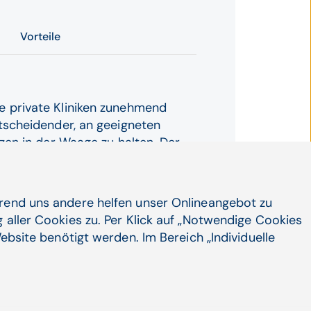
Vorteile
e private Kliniken zunehmend
ntscheidender, an geeigneten
nzen in der Waage zu halten. Der
einer der material-, zeit- und
he bietet einen entscheidenden
bel auszurichten. Die Ansatzpunkte
hrend uns andere helfen unser Onlineangebot zu
en Ärzte, Pflege und Verwaltung
 aller Cookies zu. Per Klick auf „Notwendige Cookies
ebsite benötigt werden. Im Bereich „Individuelle
imalen Auslastung Ihrer OP-
Minimierung von Leerläufen
anken Strukturen, mit exakt
ren, qualitativ hochwertigen