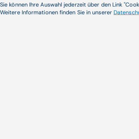
könnten in Zukunft anzeigen, wenn Keime in
Sie können Ihre Auswahl jederzeit über den Link "Coo
einer Wunde sind, und ...
Weitere Informationen finden Sie in unserer
Datenschu
Digitale Transformation, Forschung | APAMED (APA-OTS)
Zum Artikel