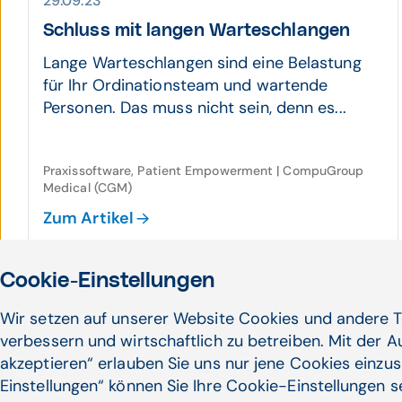
29.09.23
Schluss mit langen Warte­schlangen
Lange Warteschlangen sind eine Belastung
für Ihr Ordinationsteam und wartende
Personen. Das muss nicht sein, denn es...
Praxissoftware, Patient Empowerment | CompuGroup
Medical (CGM)
Zum Artikel
Cookie-Einstellungen
13.09.23
Wir setzen auf unserer Website Cookies und andere T
Wundverbandsensoren zeigen
verbessern und wirtschaftlich zu betreiben. Mit der 
Entzündungen an
akzeptieren“ erlauben Sie uns nur jene Cookies einzus
Einstellungen“ können Sie Ihre Cookie-Einstellungen 
Bunt reflektierende Streifen in Verbänden