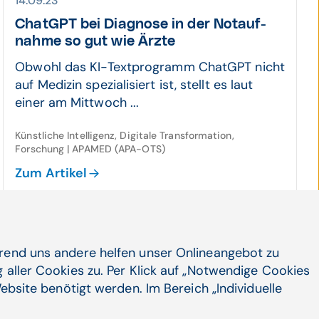
14.09.23
ChatGPT bei Diagnose in der Not­auf­
nahme so gut wie Ärzte
Obwohl das KI-Textprogramm ChatGPT nicht
auf Medizin spezialisiert ist, stellt es laut
einer am Mittwoch ...
Künstliche Intelligenz, Digitale Transformation,
Forschung | APAMED (APA-OTS)
Zum Artikel
24.08.23
hrend uns andere helfen unser Onlineangebot zu
Digitaler OP-Check sorgt für Patienten­
 aller Cookies zu. Per Klick auf „Notwendige Cookies
sicher­heit
ebsite benötigt werden. Im Bereich „Individuelle
Chirurgische Eingriffe sind mit Risiken