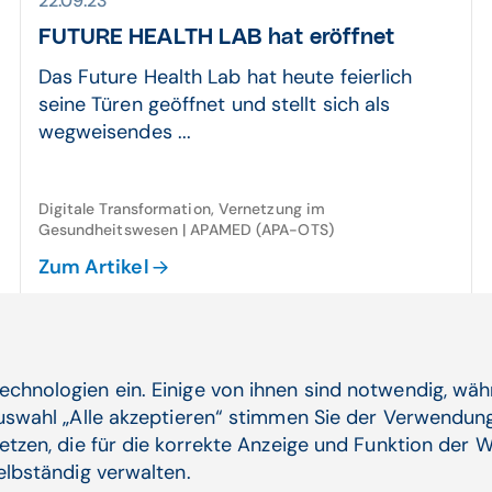
22.09.23
FUTURE HEALTH LAB hat eröffnet
Das Future Health Lab hat heute feierlich
seine Türen geöffnet und stellt sich als
wegweisendes ...
Digitale Transformation, Vernetzung im
Gesundheitswesen | APAMED (APA-OTS)
Zum Artikel
28.08.23
echnologien ein. Einige von ihnen sind notwendig, wä
Inno­vationen im Gesund­heits­wesen:
Auswahl „Alle akzeptieren“ stimmen Sie der Verwendung
Gesund­heits­minis­terium startet
etzen, die für die korrekte Anzeige und Funktion der W
Koopera­tion mit Future Health Lab
selbständig verwalten.