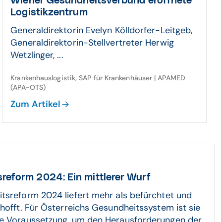
Wiener Gesund­heits­verbund eröf­fnete
Logistik­zentrum
Generaldirektorin Evelyn Kölldorfer-Leitgeb,
Generaldirektorin-Stellvertreter Herwig
Wetzlinger, ...
Krankenhauslogistik, SAP für Krankenhäuser | APAMED
(APA-OTS)
Zum Artikel
­reform 2024: Ein mittlerer Wurf
tsreform 2024 liefert mehr als befürchtet und
rhofft. Für Österreichs Gesundheitssystem ist sie
re Voraussetzung, um den Herausforderungen der