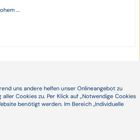
ohem ...
hrend uns andere helfen unser Onlineangebot zu
 aller Cookies zu. Per Klick auf „Notwendige Cookies
ebsite benötigt werden. Im Bereich „Individuelle
Unternehmen
Social Media
LinkedIn
Karriere
X
INTEGRI
Xing
CGM in Österreich