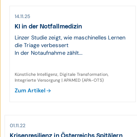
14.11.25
KI in der Not­fall­medizin
Linzer Studie zeigt, wie maschinelles Lernen
die Triage verbessert
In der Notaufnahme zählt...
Künstliche Intelligenz, Digitale Transformation,
Integrierte Versorgung | APAMED (APA-OTS)
Zum Artikel
01.11.22
Krisen­resilienz in Öster­reichs Spitälern