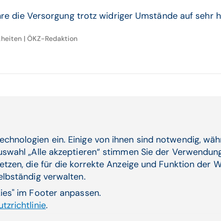
e die Versorgung trotz widriger Umstände auf sehr h
nkheiten | ÖKZ-Redaktion
echnologien ein. Einige von ihnen sind notwendig, wä
Auswahl „Alle akzeptieren“ stimmen Sie der Verwendung
etzen, die für die korrekte Anzeige und Funktion der W
Aktuelle Themen
selbständig verwalten.
ende
kies" im Footer anpassen.
CGM AT goes Reha
tzrichtlinie
.
Dienstplanung CGM HRM
Künstliche Intelligenz