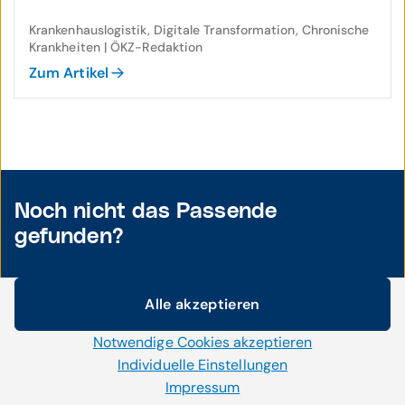
Krankenhauslogistik, Digitale Transformation, Chronische
Krankheiten | ÖKZ-Redaktion
Zum Artikel
Noch nicht das Passende
gefunden?
Alle akzeptieren
Cookie-Einstellungen
Notwendige Cookies akzeptieren
Wir setzen auf unserer Website Cookies und andere
Technologien ein. Einige von ihnen sind notwendig, während
Individuelle Einstellungen
uns andere helfen unser Onlineangebot zu verbessern und
Impressum
Aktuelle Themen
wirtschaftlich zu betreiben. Mit der Auswahl „Alle