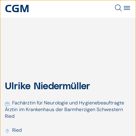
OÄ Dr. Ulrike
Ulrike Niedermüller
Niedermüller,
Fachärztin für
Neurologie und
Fachärztin für Neurologie und Hygienebeauftragte
Hygienebeauftragte
Ärztin im Krankenhaus der Barmherzigen Schwestern
Ärztin im
KH BHS Ried /
Krankenhaus der
Ried
Barmherzigen
Rambossek
Schwestern Ried.
Ried