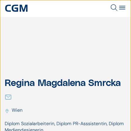
Regina
Magdalena
Regina Magdalena
Regina Magdalena Smrcka
Smrcka
Smrcka
Wien
Diplom Sozialarbeiterin, Diplom PR-Asssistentin, Diplom
Mediendesignerin