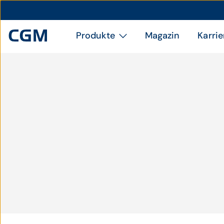
Produkte
Magazin
Karrie
Katharina Simon, BSc.
MSc., Ergotherapie
Gesundheitsförderung
und