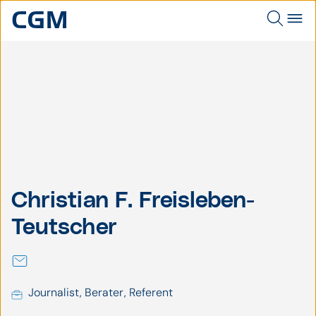
Freisleben-
Christian F.
Christian F. Freisleben-
Freisleben-
Teutscher
Teutscher
Teutscher
Journalist, Berater, Referent