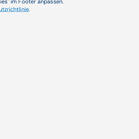
kies" im Footer anpassen.
tzrichtlinie
.
ziffern immer im
Vide
MARKS
Sich
Die ö
xis im Vergleich
ihrem 
Zum 
Aktuelle Themen
ende
CGM AT goes Reha
Dienstplanung CGM HRM