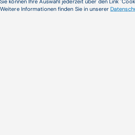
Sie können Ihre Auswahl jederzeit über den Link "Coo
Weitere Informationen finden Sie in unserer
Datenschu
So haben Sie Ihre Leistungs
Blick: mit der CGM BENCH
Leistungsziffernstatistik
Wissen Sie wirklich, wie Ihre Pra
dasteht? ...
Zum Artikel
Noch nicht das Pass
gefunden?