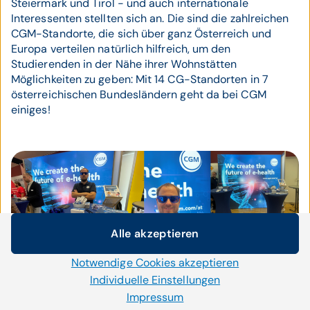
Steiermark und Tirol - und auch internationale
Interessenten stellten sich an. Die sind die zahlreichen
CGM-Standorte, die sich über ganz Österreich und
Europa verteilen natürlich hilfreich, um den
Studierenden in der Nähe ihrer Wohnstätten
Möglichkeiten zu geben: Mit 14 CG-Standorten in 7
österreichischen Bundesländern geht da bei CGM
einiges!
Alle akzeptieren
Cookie-Einstellungen
Notwendige Cookies akzeptieren
Wir setzen auf unserer Website Cookies und andere
Technologien ein. Einige von ihnen sind notwendig, während
Individuelle Einstellungen
uns andere helfen unser Onlineangebot zu verbessern und
Impressum