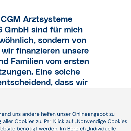
r CGM Arztsysteme
S GmbH sind für mich
wöhnlich, sondern von
 wir finanzieren unsere
und Familien vom ersten
tzungen. Eine solche
entscheidend, dass wir
e uns anvertrauten
n können.
hrend uns andere helfen unser Onlineangebot zu
ed im Vorstand des Sterntalerhofs
 aller Cookies zu. Per Klick auf „Notwendige Cookies
ebsite benötigt werden. Im Bereich „Individuelle