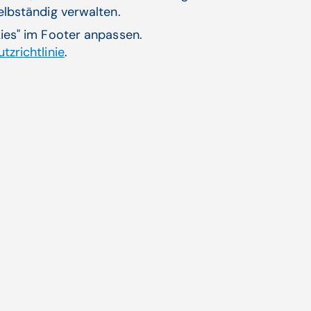
selbständig verwalten.
kies" im Footer anpassen.
tzrichtlinie
.
Mehr Infos über den ster
Verwandte Artikel
t-Team stellt sich
Wich
Regi
 CGM MAXX der neuen
Jahr