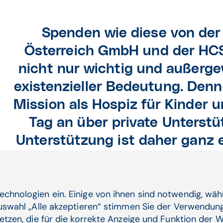
Spenden wie diese von de
Österreich GmbH und der HC
nicht nur wichtig und außerge
existenzieller Bedeutung. Denn
Mission als Hospiz für Kinder 
Tag an über private Unterstü
Unterstützung ist daher ganz 
uns Woche für Woche um di
Familien kümmer
echnologien ein. Einige von ihnen sind notwendig, wä
Mag. Harald Jankovits, Geschäftsführer und Mitgli
Auswahl „Alle akzeptieren“ stimmen Sie der Verwendung
etzen, die für die korrekte Anzeige und Funktion der W