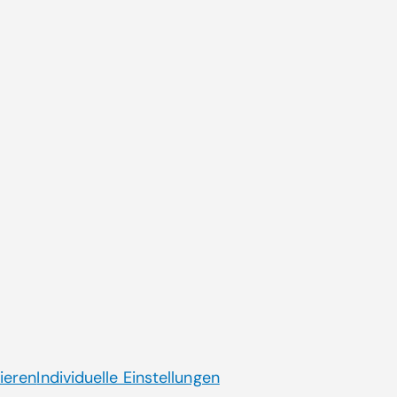
Zum 
Aktuelle Themen
ende
CGM AT goes Reha
Dienstplanung CGM HRM
Künstliche Intelligenz
Laborsoftware MOLIS
Jobs mit Sinn
ieren
Individuelle Einstellungen