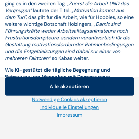
ging es in den zweiten Tag.
„Zuerst die Arbeit UND das
Vergnügen“
lautete der Titel.
„Motivation kommt aus
dem Tun",
das gilt für die Arbeit, wie für Hobbies, so eine
weitere wichtige Botschaft Holzingers,
„Damit sind
Führungskräfte weder Arbeitsalltagsanimateure noch
Frustrationsdompteure, sondern verantwortlich für die
Gestaltung motivationsfördernder Rahmenbedingungen
und die Entgeltleistungen sind dabei nur einer von
mehreren Faktoren“
so Kabas weiter.
Wie
KI-gestützt die tägliche Begegnung und
Betreuung von Menschen mit Demenz neue
Lebensqualitäten
schaffen kann, erklären
Alle akzeptieren
wissenschaftlich wie wirkungsvoll
Katharina Munk,
Cookie-Einstellungen
Susanne Schaller
und
Stephan Winkler
von der FH
Notwendige Cookies akzeptieren
Wir setzen auf unserer Website Cookies und andere
Oberösterreich . Das Beispiel zeigt, dass wenn KI
Technologien ein. Einige von ihnen sind notwendig, während
Individuelle Einstellungen
sinnvoll und verantwortungsbewusst eingesetzte wird
uns andere helfen unser Onlineangebot zu verbessern und
Impressum
die Kombination von einer gehaltvollen
wirtschaftlich zu betreiben. Mit der Auswahl „Alle
Informationsgesellschaft zu einer gestaltvollen
akzeptieren“ stimmen Sie der Verwendung aller Cookies zu.
Könnensgesellschaft gelingen kann, damit der Mehrwert
Per Klick auf „Notwendige Cookies akzeptieren“ erlauben Sie
an Zusammenhalt generiert werden kann.