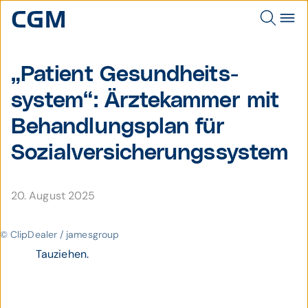
„Patient Gesund­heits­
system“: Ärzte­kammer mit
Behand­lungs­plan für
Sozial­ver­sicherungs­system
20. August 2025
© ClipDealer / jamesgroup
Tauziehen.