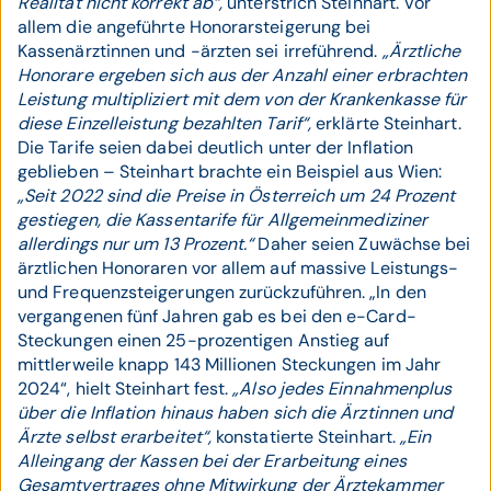
Realität nicht korrekt ab“,
unterstrich Steinhart. Vor
allem die angeführte Honorarsteigerung bei
Kassenärztinnen und -ärzten sei irreführend.
„Ärztliche
Honorare ergeben sich aus der Anzahl einer erbrachten
Leistung multipliziert mit dem von der Krankenkasse für
diese Einzelleistung bezahlten Tarif“,
erklärte Steinhart.
Die Tarife seien dabei deutlich unter der Inflation
geblieben – Steinhart brachte ein Beispiel aus Wien:
„Seit 2022 sind die Preise in Österreich um 24 Prozent
gestiegen, die Kassentarife für Allgemeinmediziner
allerdings nur um 13 Prozent.“
Daher seien Zuwächse bei
ärztlichen Honoraren vor allem auf massive Leistungs-
und Frequenzsteigerungen zurückzuführen. „In den
vergangenen fünf Jahren gab es bei den e-Card-
Steckungen einen 25-prozentigen Anstieg auf
mittlerweile knapp 143 Millionen Steckungen im Jahr
2024“, hielt Steinhart fest.
„Also jedes Einnahmenplus
über die Inflation hinaus haben sich die Ärztinnen und
Ärzte selbst erarbeitet“,
konstatierte Steinhart.
„Ein
Alleingang der Kassen bei der Erarbeitung eines
Gesamtvertrages ohne Mitwirkung der Ärztekammer