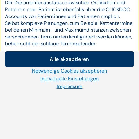
Der Dokumentenaustausch zwischen Ordination und
Patientin oder Patient ist ebenfalls über die CLICKDOC
Accounts von Patientinnen und Patienten möglich.
Selbst komplexe Planungen, zum Beispiel Kettentermine,
bei denen Minimum- und Maximumdistanzen zwischen
verschiedenen Terminarten konfiguriert werden können,
beherrscht der schlaue Terminkalender.
Alle akzeptieren
Cookie-Einstellungen
Notwendige Cookies akzeptieren
Wir setzen auf unserer Website Cookies und andere
Individuelle Einstellungen
Technologien ein. Einige von ihnen sind notwendig, während
Jetzt den ganzen Artikel lesen.
Impressum
uns andere helfen unser Onlineangebot zu verbessern und
Mit dem Online-Kalender CLICKDOC von CGM
wirtschaftlich zu betreiben. Mit der Auswahl „Alle
haben Sie einen perfekten Überblick über Ihre
akzeptieren“ stimmen Sie der Verwendung aller Cookies zu.
Ordinationstermine – orts- und zeitunabhängig.
Per Klick auf „Notwendige Cookies akzeptieren“ erlauben Sie
uns nur jene Cookies einzusetzen, die für die korrekte
Anzeige und Funktion der Website benötigt werden. Im
jetzt den ganzen artikel als pdf
Bereich „Individuelle Einstellungen“ können Sie Ihre Cookie-
downloaden
Einstellungen selbständig verwalten.