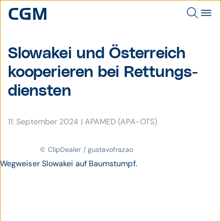
Slowa­kei und Öster­reich
koope­rieren bei Rettungs­
diensten
11. September 2024
|
APAMED (APA-OTS)
© ClipDealer / gustavofrazao
Wegweiser Slowakei auf Baumstumpf.