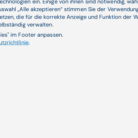
echnologien ein. Einige von ihnen sind notwendig, wä
Auswahl „Alle akzeptieren“ stimmen Sie der Verwendung
en für Kassen­
Psyc
etzen, die für die korrekte Anzeige und Funktion der W
zufr
selbständig verwalten.
ch für das neue
Die e
kies" im Footer anpassen.
tzrichtlinie
.
Zum 
Aktuelle Themen
ende
CGM AT goes Reha
Dienstplanung CGM HRM
Künstliche Intelligenz