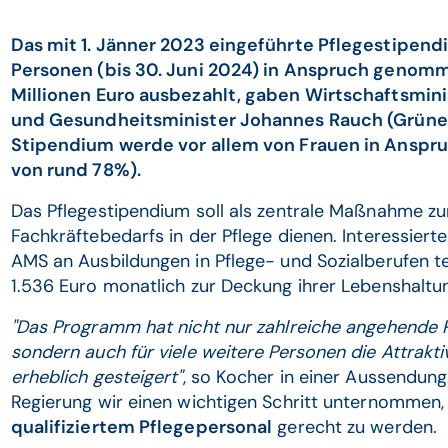
Das mit 1. Jänner 2023 eingeführte Pflegestipend
Personen (bis 30. Juni 2024) in Anspruch genom
Millionen Euro ausbezahlt, gaben Wirtschaftsmini
und Gesundheitsminister Johannes Rauch (Grüne
Stipendium werde vor allem von Frauen in Ansp
von rund 78%).
Das Pflegestipendium soll als zentrale Maßnahme z
Fachkräftebedarfs in der Pflege dienen. Interessiert
AMS an Ausbildungen in Pflege- und Sozialberufen t
1.536 Euro monatlich zur Deckung ihrer Lebenshaltu
"Das Programm hat nicht nur zahlreiche angehende Pfl
sondern auch für viele weitere Personen die Attraktiv
erheblich gesteigert"
, so Kocher in einer Aussendun
Regierung wir einen wichtigen Schritt unternomme
qualifiziertem Pflegepersonal
gerecht zu werden.