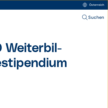
Österreich
Suchen
Weiter­bil­
­stipen­dium