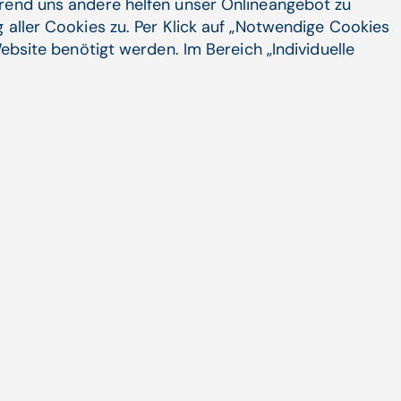
hrend uns andere helfen unser Onlineangebot zu
 aller Cookies zu. Per Klick auf „Notwendige Cookies
ho­therapie­studium - FHs irritiert, Unis
ebsite benötigt werden. Im Bereich „Individuelle
ieden
ben im Ministerrat beschlossene Reform der ...
Artikel
Unternehmen
Social Media
LinkedIn
Karriere
X
INTEGRI
Xing
CGM in Österreich