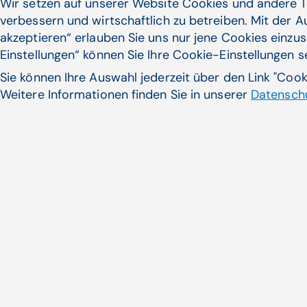
Wir setzen auf unserer Website Cookies und andere T
verbessern und wirtschaftlich zu betreiben. Mit der 
Ärztemangel: 60 Bewerbung
akzeptieren“ erlauben Sie uns nur jene Cookies einzus
ärzte-Stipendium
Einstellungen“ können Sie Ihre Cookie-Einstellungen 
60 Medizinstudierende haben si
Sie können Ihre Auswahl jederzeit über den Link "Coo
Stipendium der ...
Weitere Informationen finden Sie in unserer
Datenschu
Zum Artikel
Noch nicht das Pass
gefunden?