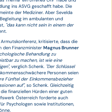
das Thema
"ein offenes Ohr"
habe und
lung ins ASVG geschafft habe. Die
meinte der Mediziner. Aber Sevelda
 Begleitung im ambulanten und
st,
"das kann nicht sein in einem der
ent.
Armutskonferenz, kritisierte, dass die
an den Finanzminister
Magnus Brunner
ychologische Behandlung zu
stbar zu machen, ist wie eine
gen",
verglich Schenk.
"Der Schlüssel
nkommensschwächere Personen seien
re Fünftel der Einkommensbezieher
ssionen auf",
so Schenk. Gleichzeitig
 die finanziellen Hürden einer guten
fswerk Österreich forderte auch
ür Psychologen sowie Institutionen,
könne.