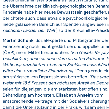
Gesundheitsminister
Johannes Rauch
(Grüne) für 
die Übernahme der klinisch-psychologischen Behand
Pandemie habe hier neues Bewusstsein geschaffen, 
berichtete auch, dass etwa die psychoonkologische
niedergelassenen Bereich auf Spenden angewiesen i
reichsten Länder der Welt",
so der Krebshilfe-Präsid
Martin Schenk
, Sozialexperte und Mitbegründer der 
Finanzierung noch nicht geklärt sei und appellierte 
(ÖVP), mehr Mittel freizumachen.
"Ein Gesetz für ps
beschließen, ohne es auch dem ärmsten Patienten lei
Wohnung anzubieten, ohne den Schlüssel auszuhändi
wäre eine ordentliche Finanzierung."
Denn gerade ei
am stärksten von Depressionen betroffen.
"Das unte
weist mit 18,5 Prozent den höchsten Anteil an Depre
seien für diejenigen, die am stärksten betroffen sind,
Behandlung am höchsten.
Elisabeth Anselm
vom Hil
entsprechende Verträge mit der Sozialversicherung f
damit die Unterstützung in der Praxis wirksam sein 