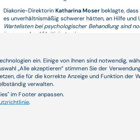
Diakonie-Direktorin
Katharina Moser
beklagte, dass
es unverhältnismäßig schwerer hätten, an Hilfe und
Wartelisten bei psychologischer Behandlung sind no
immer zu hoch",
kritisierte sie.
Volkshilfe-Geschäftsführer
Erich Fenninger
hielt in
Pressegespräch fest, dass es immer noch eine Ungle
echnologien ein. Einige von ihnen sind notwendig, wä
gesundheitlicher Probleme in Österreich gebe.
"Wie 
Auswahl „Alle akzeptieren“ stimmen Sie der Verwendung
Bein in Österreich behandelt wird, aber bei der psy
etzen, die für die korrekte Anzeige und Funktion der W
Rotstift an",
fragte Fenninger.
selbständig verwalten.
kies" im Footer anpassen.
tzrichtlinie
.
Verwandte Artikel