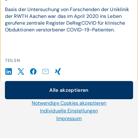
Basis der Untersuchung von Forschenden der Uniklinik
der RWTH Aachen war das im April 2020 ins Leben
gerufene zentrale Register DeRegCOVID für klinische
Obduktionen verstorbener COVID-19-Patienten.
TEILEN
TAGS
Alle akzeptieren
Cookie-Einstellungen
#COVID19
#Sterblichkeit
Notwendige Cookies akzeptieren
Wir setzen auf unserer Website Cookies und andere
#Impfung
#Forschung
#Pandemie
Technologien ein. Einige von ihnen sind notwendig, während
Individuelle Einstellungen
#Virus
uns andere helfen unser Onlineangebot zu verbessern und
Impressum
wirtschaftlich zu betreiben. Mit der Auswahl „Alle
THEMEN
akzeptieren“ stimmen Sie der Verwendung aller Cookies zu.
Per Klick auf „Notwendige Cookies akzeptieren“ erlauben Sie