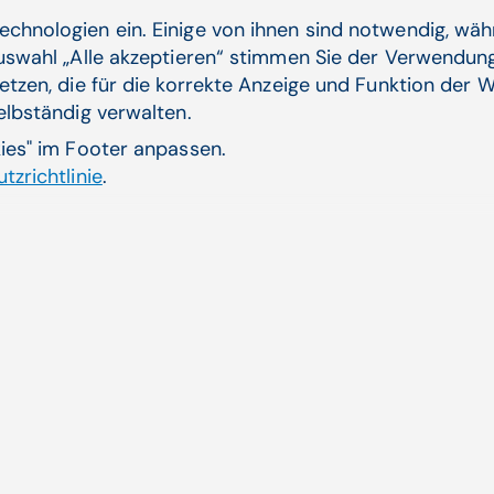
zugelassene Impfungen.
echnologien ein. Einige von ihnen sind notwendig, wä
Auswahl „Alle akzeptieren“ stimmen Sie der Verwendung
etzen, die für die korrekte Anzeige und Funktion der W
selbständig verwalten.
kies" im Footer anpassen.
Verwandte Artikel
tzrichtlinie
.
n: Die ÖGK hilft bei
OP-V
quo
uck des eImpfpasses
Aus 
es we
Zum 