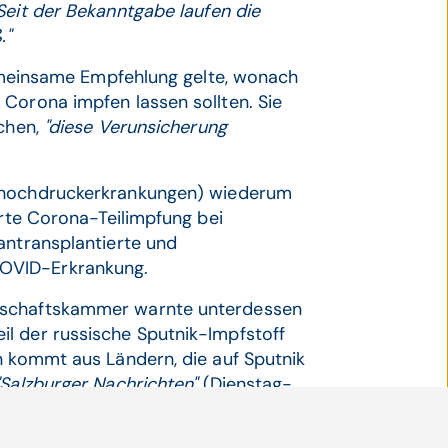
Seit der Bekanntgabe laufen die
."
 gemeinsame Empfehlung gelte, wonach
Corona impfen lassen sollten. Sie
ichen,
"diese Verunsicherung
thochdruckerkrankungen) wiederum
erte Corona-Teilimpfung bei
antransplantierte und
OVID-Erkrankung.
rtschaftskammer warnte unterdessen
l der russische Sputnik-Impfstoff
n kommt aus Ländern, die auf Sputnik
"Salzburger Nachrichten"
(Dienstag-
us Rumänien mit diesem Vakzin
benötigt zwei weitere in Österreich