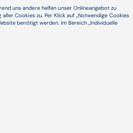
hrend uns andere helfen unser Onlineangebot zu
 aller Cookies zu. Per Klick auf „Notwendige Cookies
ebsite benötigt werden. Im Bereich „Individuelle
er­schie­bungen wegen mangel­nder Impf­
te
Krankenhäusern in mehreren Bundesländern gibt
gen der ...
Artikel