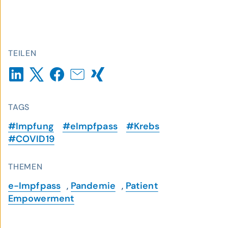
TEILEN
TAGS
#Impfung
#eImpfpass
#Krebs
#COVID19
THEMEN
e-Impfpass
,
Pandemie
,
Patient
Empowerment