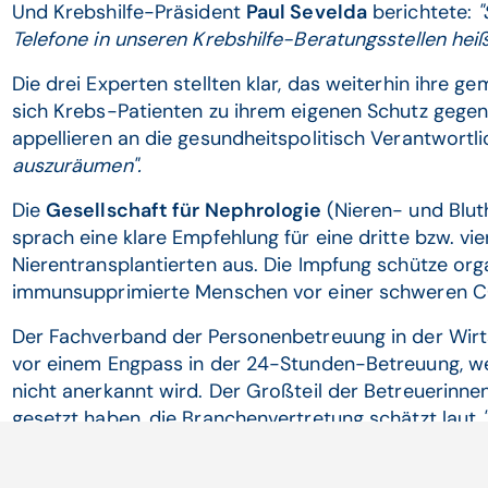
Und Krebshilfe-Präsident
Paul Sevelda
berichtete:
"
Telefone in unseren Krebshilfe-Beratungsstellen heiß
Die drei Experten stellten klar, das weiterhin ihre
sich Krebs-Patienten zu ihrem eigenen Schutz gegen 
appellieren an die gesundheitspolitisch Verantwortl
auszuräumen".
Die
Gesellschaft für Nephrologie
(Nieren- und Blu
sprach eine klare Empfehlung für eine dritte bzw. vi
Nierentransplantierten aus. Die Impfung schütze org
immunsupprimierte Menschen vor einer schweren C
Der Fachverband der Personenbetreuung in der Wi
vor einem Engpass in der 24-Stunden-Betreuung, wei
nicht anerkannt wird. Der Großteil der Betreuerinne
gesetzt haben, die Branchenvertretung schätzt laut
Ausgabe), dass etwa 30 bis 40% der Pflegekräfte a
geimpft sind. Wer zwei Mal mit Sputnik geimpft ist, 