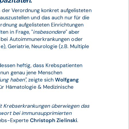
pazitäten."
n der Verordnung konkret aufgelisteten
auszustellen und das auch nur für die
ordnung aufgelisteten Einrichtungen
en in Frage, "
insbesondere
" aber
s bei Autoimmunerkrankungen oder
), Geriatrie, Neurologie (z.B. Multiple
ndessen heftig, dass Krebspatienten
n nun genau jene Menschen
fung haben",
zeigte sich
Wolfgang
 für Hämatologie & Medizinische
it Krebserkrankungen überwiegen das
ntwort bei immunsupprimierten
rebs-Experte
Christoph Zielinski
.