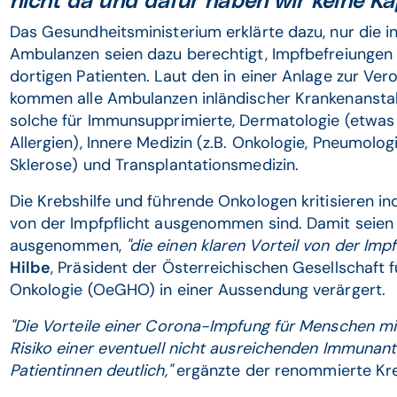
nicht da und dafür haben wir keine Ka
Das Gesundheitsministerium erklärte dazu, nur die i
Ambulanzen seien dazu berechtigt, Impfbefreiungen 
dortigen Patienten. Laut den in einer Anlage zur Ver
kommen alle Ambulanzen inländischer Krankenanstalt
solche für Immunsupprimierte, Dermatologie (etwa
Allergien), Innere Medizin (z.B. Onkologie, Pneumologie
Sklerose) und Transplantationsmedizin.
Die Krebshilfe und führende Onkologen kritisieren i
von der Impfpflicht ausgenommen sind. Damit seie
ausgenommen,
"die einen klaren Vorteil von der Imp
Hilbe
, Präsident der Österreichischen Gesellschaft
Onkologie (OeGHO) in einer Aussendung verärgert.
"Die Vorteile einer Corona-Impfung für Menschen m
Risiko einer eventuell nicht ausreichenden Immuna
Patientinnen deutlich,"
ergänzte der renommierte K