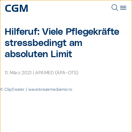
Hilferuf: Viele Pflege­kräfte
stress­be­dingt am
absoluten Limit
11. März 2021
|
APAMED (APA-OTS)
© ClipDealer / wavebreakmediamicro