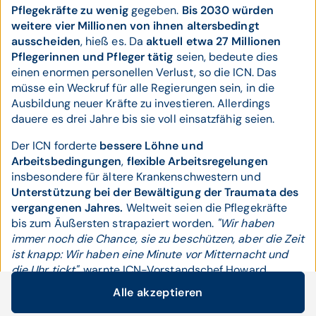
Pflegekräfte zu wenig
gegeben.
Bis 2030 würden
weitere vier Millionen von ihnen altersbedingt
ausscheiden
, hieß es. Da
aktuell etwa 27 Millionen
Pflegerinnen und Pfleger
tätig
seien, bedeute dies
einen enormen personellen Verlust, so die ICN. Das
müsse ein Weckruf für alle Regierungen sein, in die
Ausbildung neuer Kräfte zu investieren. Allerdings
dauere es drei Jahre bis sie voll einsatzfähig seien.
Der ICN forderte
bessere Löhne und
Arbeitsbedingungen
,
flexible Arbeitsregelungen
insbesondere für ältere Krankenschwestern und
Unterstützung bei der Bewältigung der Traumata des
vergangenen Jahres.
Weltweit seien die Pflegekräfte
bis zum Äußersten strapaziert worden.
"Wir haben
immer noch die Chance, sie zu beschützen, aber die Zeit
ist knapp: Wir haben eine Minute vor Mitternacht und
die Uhr tickt"
, warnte ICN-Vorstandschef Howard
Catton.
Alle akzeptieren
Cookie-Einstellungen