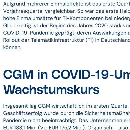
Aufgrund mehrerer Einmaleffekte ist das erste Quar
Vorjahresquartal vergleichbar. So war das erste Ha
hohe Einmalumsätze für TI-Komponenten bei nieder
Gleichzeitig ist der Beginn des Jahres 2020 stark vo
COVID-19-Pandemie geprägt, deren Auswirkungen auf
Rollout der Telematikinfrastruktur (TI) in Deutschla
können.
CGM in COVID-19-Umf
Wachstumskurs
Insgesamt lag CGM wirtschaftlich im ersten Quartal v
Geschäftserfolg wurde durch die Sicherheitsmaßn
Pandemie nicht beeinträchtigt. Das Unternehmen e
EUR 183,1 Mio. (Vj.: EUR 175,2 Mio.). Organisch – als