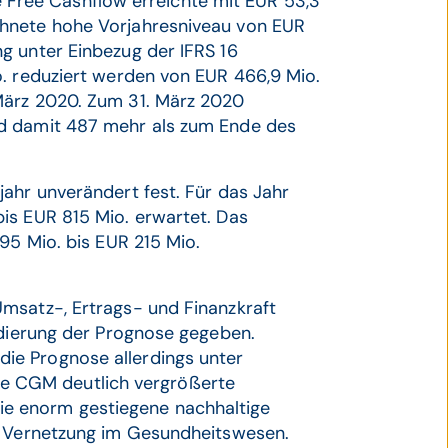
gte Free Cashflow erreichte mit EUR 53,3
chnete hohe Vorjahresniveau von EUR
g unter Einbezug der IFRS 16
o. reduziert werden von EUR 466,9 Mio.
März 2020. Zum 31. März 2020
nd damit 487 mehr als zum Ende des
ahr unverändert fest. Für das Jahr
is EUR 815 Mio. erwartet. Das
95 Mio. bis EUR 215 Mio.
msatz-, Ertrags- und Finanzkraft
idierung der Prognose gegeben.
ie Prognose allerdings unter
 die CGM deutlich vergrößerte
e enorm gestiegene nachhaltige
en Vernetzung im Gesundheitswesen.