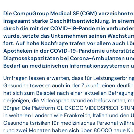
Die CompuGroup Medical SE (CGM) verzeichnete 
insgesamt starke Geschäftsentwicklung. In einem
durch die mit der COVID-19-Pandemie verbunden
wurde, setzte das Unternehmen seinen Wachstum
fort. Auf hohe Nachfrage trafen vor allem auch Lö
Apotheken in der COVID-19-Pandemie unterstütz
Diagnosekapazitäten bei Corona-Ambulanzen und 
Bedarf an medizinischen Informationssystemen 
Umfragen lassen erwarten, dass für Leistungserbringe
Gesundheitswesen auch in der Zukunft einen deutli
hat sich zum Beispiel nach einer aktuellen Befragun
derjenigen, die Videosprechstunden befürworten, me
Bürger. Die Plattform CLICKDOC VIDEOSPRECHSTUND
in weiteren Ländern wie Frankreich, Italien und den 
Gesundheitsrisiken für medizinisches Personal währe
rund zwei Monaten haben sich über 80.000 neue Kund