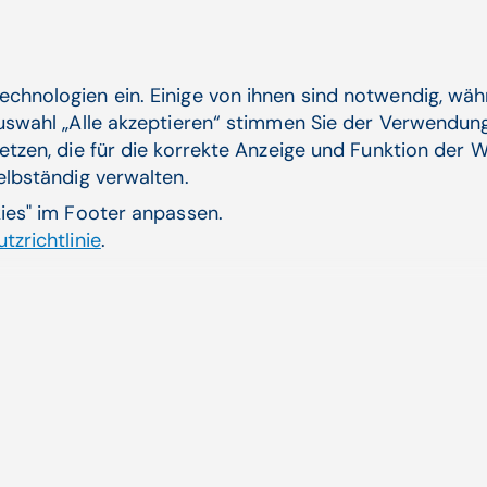
Alle Segmente mit er
echnologien ein. Einige von ihnen sind notwendig, wä
Auswahl „Alle akzeptieren“ stimmen Sie der Verwendung
Geschäftsentwicklu
etzen, die für die korrekte Anzeige und Funktion der W
selbständig verwalten.
Das Segment
Ambulatory Information Systems (A
kies" im Footer anpassen.
EUR 109,2 Mio. (Vj: EUR 106,2 Mio.). Der Anteil wie
tzrichtlinie
.
dabei von 70 % im Vorjahresquartal auf 74 %. Aufgr
Telematikinfrastruktur im ersten Quartal 2019 lag d
Vorjahreswert. Ohne Berücksichtigung dieses Effek
um 10 % zu. Das Segment erwirtschaftete ein bereinig
EUR 39,1 Mio.). Die operative Marge lag damit bei 31
Einmalerträge besonders hohen 37 % im Vorjahresqu
Im Segment
Pharmacy Information Systems (PCS
auf EUR 29,6 Mio. (Vj.: EUR 27,8 Mio.). Der Anteil wi