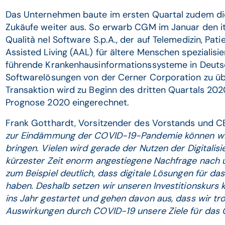
Das Unternehmen baute im ersten Quartal zudem di
Zukäufe weiter aus. So erwarb CGM im Januar den i
Qualità nel Software S.p.A., der auf Telemedizin, Pa
Assisted Living (AAL) für ältere Menschen spezialisi
führende Krankenhausinformationssysteme in Deuts
Softwarelösungen von der Cerner Corporation zu üb
Transaktion wird zu Beginn des dritten Quartals 2020
Prognose 2020 eingerechnet.
Frank Gotthardt, Vorsitzender des Vorstands und 
zur Eindämmung der COVID-19-Pandemie können wir 
bringen. Vielen wird gerade der Nutzen der Digitalis
kürzester Zeit enorm angestiegene Nachfrage nach
zum Beispiel deutlich, dass digitale Lösungen für d
haben. Deshalb setzen wir unseren Investitionskurs k
ins Jahr gestartet und gehen davon aus, dass wir tro
Auswirkungen durch COVID-19 unsere Ziele für das 