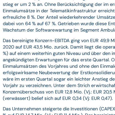
stieg er um 2 % an. Ohne Berücksichtigung der im e
Einmalumsätze in der Telematikinfrastruktur errei
erfreuliche 8 %. Der Anteil wiederkehrender Umsätz
dabei von 64 % auf 67 %. Getrieben wurde diese Entw
Wachstum der Softwarewartung im Segment Ambulat
Das bereinigte Konzern-EBITDA ging von EUR 49,9 Mi
2020 auf EUR 43,5 Mio. zurück. Damit liegt die opera
%) auf einem weiterhin guten Niveau und über den
angekündigten Erwartungen für das erste Quartal. O
Einmalumsätzen des Vorjahres und ohne den Einmaler
erfolgswirksame Neubewertung der Erstkonsolidier
wäre im ersten Quartal sogar ein leichter Anstieg d
Vorjahr zu verzeichnen. Unter dem Strich erwirtscha
Konzernüberschuss von EUR 12,8 Mio. (Vj.: EUR 20,5 M
(verwässert) belief sich auf EUR 0,34 (Vj: EUR 0,47).
Das Unternehmen steigerte die Investitionen (CAPEX