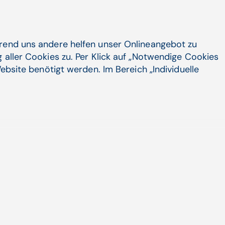
freulicher
hrend uns andere helfen unser Onlineangebot zu
 aller Cookies zu. Per Klick auf „Notwendige Cookies
ng
ebsite benötigt werden. Im Bereich „Individuelle
IS)
steigerte den Umsatz um 3 % auf
derkehrender Umsätze erhöhte sich
und der starken Entwicklung der
er Umsatz organisch leicht unter dem
ts legte der Segmentumsatz organisch
tes EBITDA von EUR 34,1 Mio. (Vj.:
 % im Vergleich zu den durch
artal.
)
verbesserte sich der Umsatz um 6 %
ederkehrender Umsätze blieb stabil bei