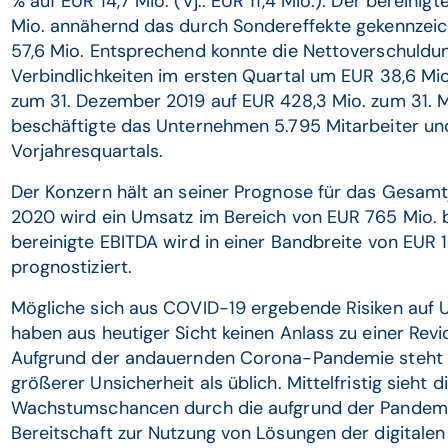
% auf EUR 14,7 Mio. (Vj.: EUR 11,4 Mio.). Der bereini
Mio. annähernd das durch Sondereffekte gekennzei
57,6 Mio. Entsprechend konnte die Nettoverschuldun
Verbindlichkeiten im ersten Quartal um EUR 38,6 Mi
zum 31. Dezember 2019 auf EUR 428,3 Mio. zum 31. 
beschäftigte das Unternehmen 5.795 Mitarbeiter u
Vorjahresquartals.
Der Konzern hält an seiner Prognose für das Gesamtj
2020 wird ein Umsatz im Bereich von EUR 765 Mio. b
bereinigte EBITDA wird in einer Bandbreite von EUR 1
prognostiziert.
Mögliche sich aus COVID-19 ergebende Risiken auf U
haben aus heutiger Sicht keinen Anlass zu einer Rev
Aufgrund der andauernden Corona-Pandemie steht d
größerer Unsicherheit als üblich. Mittelfristig sieht
Wachstumschancen durch die aufgrund der Pandemi
Bereitschaft zur Nutzung von Lösungen der digital