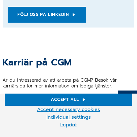
FÖLJ OSS PÅ LINKEDIN
Karriär på CGM
Är du intresserad av att arbeta på CGM? Besök vår
karriärsida för mer information om lediga tjänster.
ACCEPT ALL
Mer
Cookie settings
KARRIÄR
Accept necessary cookies
We use cookies and other technologies on our website. Some of
Individual settings
them are necessary, while others help us to improve our online
Imprint
services and to operate them economically. You can accept the
cookies that are not necessary or reject them by clicking on