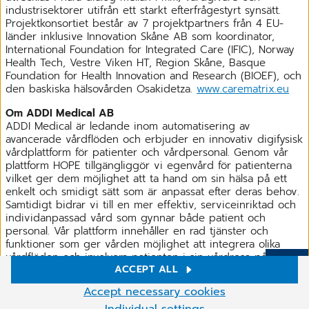
industrisektorer utifrån ett starkt efterfrågestyrt synsätt.
Projektkonsortiet består av 7 projektpartners från 4 EU-
länder inklusive Innovation Skåne AB som koordinator,
International Foundation for Integrated Care (IFIC), Norway
Health Tech, Vestre Viken HT, Region Skåne, Basque
Foundation for Health Innovation and Research (BIOEF), och
den baskiska hälsovården Osakidetza.
www.carematrix.eu
Om ADDI Medical AB
ADDI Medical är ledande inom automatisering av
avancerade vårdflöden och erbjuder en innovativ digifysisk
vårdplattform för patienter och vårdpersonal. Genom vår
plattform HOPE tillgängliggör vi egenvård för patienterna
vilket ger dem möjlighet att ta hand om sin hälsa på ett
enkelt och smidigt sätt som är anpassat efter deras behov.
Samtidigt bidrar vi till en mer effektiv, serviceinriktad och
individanpassad vård som gynnar både patient och
personal. Vår plattform innehåller en rad tjänster och
funktioner som ger vården möjlighet att integrera olika
vårdflöden och involvera patienten i sin vårdresa på ett
ACCEPT ALL
helt nytt sätt. Detta gör det möjligt att erbjuda en mer
Mer
holistisk vårdupplevelse, där patientens hälsa och
Cookie settings
Accept necessary cookies
välbefinnande står i centrum. HOPE är CE-märkt och
We use cookies and other technologies on our website. Some of