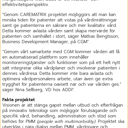
effektivitetsperspektiv.
"Genom CAREMATRIX projektet möjliggörs att man kan
minska tiden för patienter att vistas på vårdinrättningar
samt ge patienterna en säkrare och mer kvalitativ vård.
Detta kommer avlasta vården samt skapa mervärde för
patienten och samhället i stort, säger Mattias Bengtsson,
Business Development Manager, på CGM”.
”Genom vårt samarbete med CGM kommer vården att få
en automatiserad plattform som innehåller
monitoreringstjänster och funktioner som på ett helt nytt
sätt integrerar olika vårdplaner och involverar patienten i
dennes vårdresa. Detta kommer inte bara avlasta och
optimera vårdpersonalens arbete, utan även ge extra
trygghet för patienterna oavsett när och var vården ges.”
säger Nina Sellberg, VD hos ADDI”.
Fakta projektet
Visionen är att stänga gapet mellan utbud och efterfrågan
på innovativ teknologi som möjliggör förutsägande och
specifik vård, behandling, administration och stöd som
behövs för PMM
(people with multimorbidity)
. Projektet ska
utvecklas i nära dialog mellan PMM, vårdgivare och