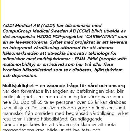
ADDI Medical AB (ADDI) har tillsammans med
CompuGroup Medical Sweden AB (CGM) blivit utvalda av
det europeiska H2020 PCP-projektet ”CAREMATRIX” som
en av leverantörerna. Syftet med projektet är att leverera
en integrerad vårdlösning utformad för att utmana
hälsomarknaden att utveckla innovativ teknologi för
människor med multisjukdomar - PMM. PMM (people with
multimorbidity) är en individ som har två eller flera
kroniska hälsotillstånd som tex diabetes, hjärtsjukdom
och depression.
Multisjuklighet – en växande fråga för vård och omsorg
När den förväntade livslängden av befolkningen ökar, blir
multisjuklighet - en enorm utmaning för vårdgivare inom
hela EU. Upp till 65 % av personer över 65 år kan drabbas
av multisjuka. Det kan även drabba yngre människor, samt
människor från områden med begränsad vårdtillgång, vilket
resulterar i sämre hälsotillstånd. Grundläggande
förändringar krävs för att vården ska klara av att möta
morgondagens krav, både ur ett kvalitets- och