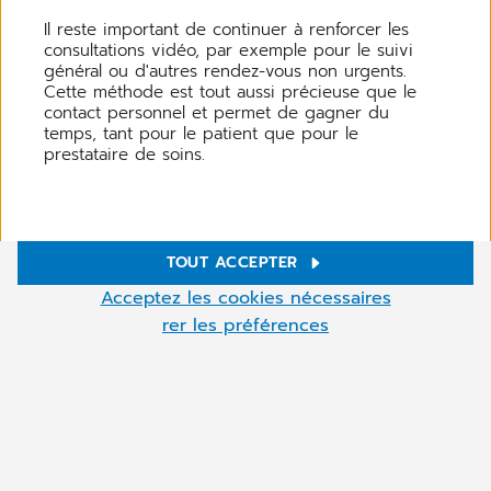
Il reste important de continuer à renforcer les
consultations vidéo, par exemple pour le suivi
général ou d'autres rendez-vous non urgents.
Cette méthode est tout aussi précieuse que le
contact personnel et permet de gagner du
temps, tant pour le patient que pour le
prestataire de soins.
TOUT ACCEPTER
Paramètres des cookies
Acceptez les cookies nécessaires
Ce site utilise des cookies pour améliorer votre navigation.
rer les préférences
Certains sont nécessaires, d'autres permettent de réaliser des
statistiques pour améliorer votre navigation et nos services en
ligne.
Plus
Vous pouvez personnaliser vos préférences de cookies : si vous
ne souhaitez que les cookies indispensables, cliquez sur
"Accepter les cookies strictement nécessaires".Vous pourrez
modifier vos préférences à tout moment sur notre site en
cliquant sur le symbole de cookie en bas à gauche.