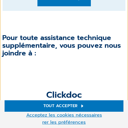
Pour toute assistance technique
supplémentaire, vous pouvez nous
joindre à :
Clickdoc
TOUT ACCEPTER
Vous pouvez nous joindre les jours ouvrables :
Paramètres des cookies
Acceptez les cookies nécessaires
Ce site utilise des cookies pour améliorer votre navigation.
rer les préférences
Certains sont nécessaires, d'autres permettent de réaliser des
10h00 - 12h00