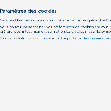
CGM EN BREF
Paramètres des cookies
CompuGroup Medical édite des logiciels de prem
Ce site utilise des cookies pour améliorer votre navigation. Certa
la santé et la qualité des soins. Nous construison
Vous pouvez personnaliser vos préférences de cookies : si vous n
médecins, les pharmacies, les assurances santé, l
préférences à tout moment sur notre site en cliquant sur le sym
centres de soins, les hôpitaux et les aidons à tra
Pour plus d'information, consultez notre
politique de données per
manière optimale. Plus d'1,5 million de professio
pays nous font confiance.
CGM GLOBAL