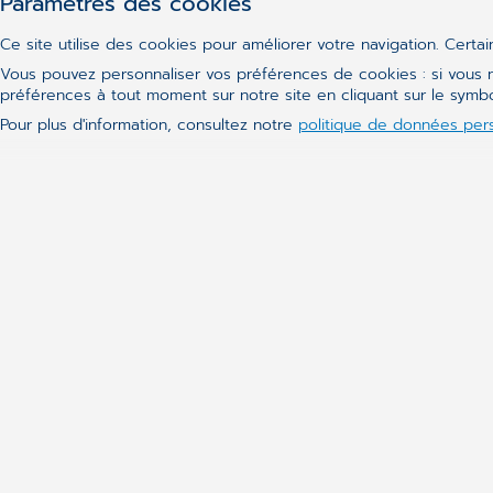
Paramètres des cookies
Ce site utilise des cookies pour améliorer votre navigation. Certa
Vous pouvez personnaliser vos préférences de cookies : si vous n
préférences à tout moment sur notre site en cliquant sur le sym
Pour plus d'information, consultez notre
politique de données per
Actualités
CGM Daktari
CGM Oxygen
CGM DentAdmin
Clickdoc Téléconsultation
CGM Channel
Molis