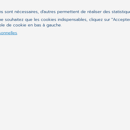
ins sont nécessaires, d'autres permettent de réaliser des statistiq
Suivez-nous sur
e souhaitez que les cookies indispensables, cliquez sur "Accepter
bole de cookie en bas à gauche.
sonnelles
.
Synchronizing H
CompuGroup Medical est 
logiciels sont conçus p
organisationnelles dans 
laboratoires et les hôpi
acteurs impliqués dans l
contribuent à un système