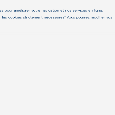
ues pour améliorer votre navigation et nos services en ligne.
 les cookies strictement nécessaires".Vous pourrez modifier vos
ealthcare
l’un des leaders mondiaux de la eSanté. Ses
our accompagner toutes les activités médicales et
les cabinets médicaux, les pharmacies, les
taux. Ses systèmes d’information, destinés à tous les
e système de santé, et ses dossiers Patients en ligne
 de santé plus sûr et plus efficace.