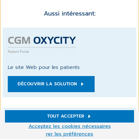
Aussi intéressant:
Le site Web pour les patients
DÉCOUVRIR LA SOLUTION
TOUT ACCEPTER
Paramètres des cookies
Acceptez les cookies nécessaires
Ce site utilise des cookies pour améliorer votre navigation.
rer les préférences
Certains sont nécessaires, d'autres permettent de réaliser des