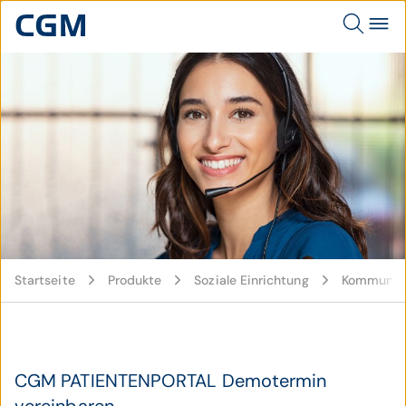
© istockphoto / Ridofranz
Startseite
Produkte
Soziale Einrichtung
Kommunika
CGM PATIENTENPORTAL Demotermin