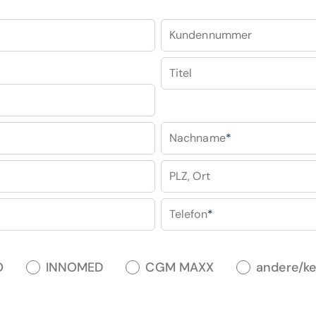
Kundennummer
Titel
Nachname
*
PLZ, Ort
Telefon
*
O
INNOMED
CGM MAXX
andere/ke