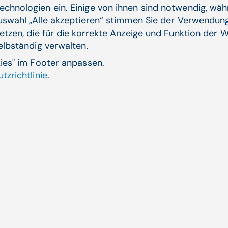
echnologien ein. Einige von ihnen sind notwendig, wä
Absenden
Auswahl „Alle akzeptieren“ stimmen Sie der Verwendung
etzen, die für die korrekte Anzeige und Funktion der W
selbständig verwalten.
kies" im Footer anpassen.
tzrichtlinie
.
Zurück
Aktuelle Themen
ende
CGM AT goes Reha
Dienstplanung CGM HRM