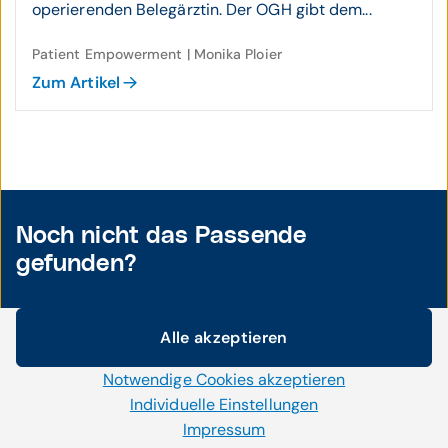
operierenden Belegärztin. Der OGH gibt dem...
Patient Empowerment | Monika Ploier
Zum Artikel
Noch nicht das Passende
gefunden?
Alle akzeptieren
Cookie-Einstellungen
Notwendige Cookies akzeptieren
Wir setzen auf unserer Website Cookies und andere
Technologien ein. Einige von ihnen sind notwendig, während
Individuelle Einstellungen
uns andere helfen unser Onlineangebot zu verbessern und
Impressum
Aktuelle Themen