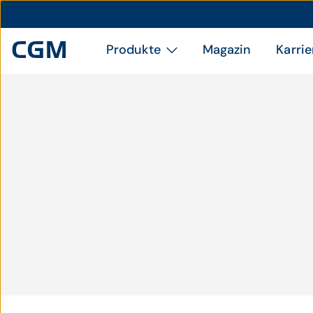
Produkte
Magazin
Karrie
Martina Obertimpfler,
Mein Bezirk / Martina
Redakteurin "Mein Bezirk",
Obertimpfler
Tirol.