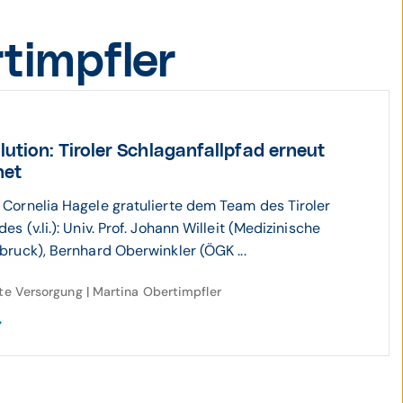
timpfler
ution: Tiroler Schlag­anfall­pfad erneut
net
 Cornelia Hagele gratulierte dem Team des Tiroler
es (v.li.): Univ. Prof. Johann Willeit (Medizinische
sbruck), Bernhard Oberwinkler (ÖGK ...
rte Versorgung | Martina Obertimpfler