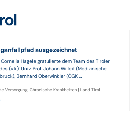
rol
ag­an­fall­pfad ausgezeichnet
 Cornelia Hagele gratulierte dem Team des Tiroler
es (v.li.): Univ. Prof. Johann Willeit (Medizinische
sbruck), Bernhard Oberwinkler (ÖGK ...
rte Versorgung, Chronische Krankheiten | Land Tirol