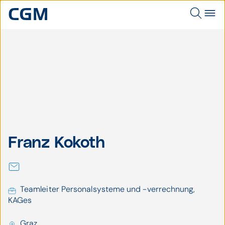
Ing. Franz Kokoth,
Ing. Franz Kokoth,
Franz Kokoth
MSc
MSc
Teamleiter Personalsysteme und -verrechnung,
KAGes
Graz