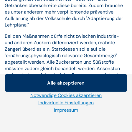
Getränken überschreite diese bereits. Zudem brauche
es unter anderem mehr verpflichtende präventive
Aufklärung ab der Volksschule durch "Adaptierung der
Lehrpläne."
Bei den Maßnahmen dürfe nicht zwischen Industrie-
und anderen Zuckern differenziert werden, mahnte
Zangerl überdies ein. Stattdessen solle auf die
"ernährungsphysiologisch relevante Gesamtmenge"
abgestellt werden. Alle Zuckerarten und Süßstoffe
müssten zudem gleich behandelt werden. Ansonsten
drohe ein Ausweichen bei den Rezepturen und damit
ein Egalisieren des positiven Effekts.
Alle akzeptieren
Cookie-Einstellungen
Notwendige Cookies akzeptieren
Wir setzen auf unserer Website Cookies und andere
"Sozialpolitische Katastrophe"
Technologien ein. Einige von ihnen sind notwendig, während
Individuelle Einstellungen
uns andere helfen unser Onlineangebot zu verbessern und
Impressum
Mit deutlicher Kritik an Zangerl wegen der Forderung
wirtschaftlich zu betreiben. Mit der Auswahl „Alle
nach einer Zuckersteuer reagierte die Tiroler FPÖ.
akzeptieren“ stimmen Sie der Verwendung aller Cookies zu.
Zangerl sollte
"sich lieber über Entlastungsmaßnahmen
Per Klick auf „Notwendige Cookies akzeptieren“ erlauben Sie
und Steuersenkungen für die arbeitende Bevölkerung