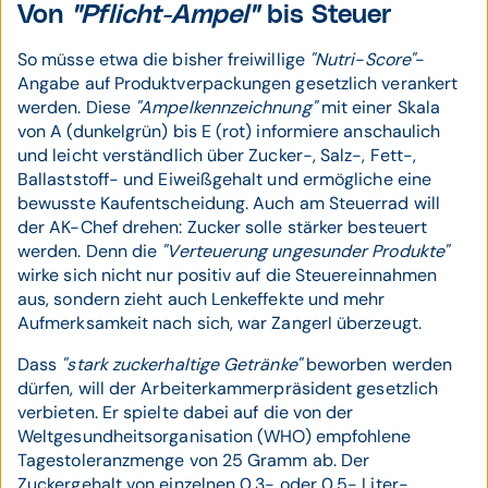
Von
"Pflicht-Ampel"
bis Steuer
So müsse etwa die bisher freiwillige
"Nutri-Score"
-
Angabe auf Produktverpackungen gesetzlich verankert
werden. Diese
"Ampelkennzeichnung"
mit einer Skala
von A (dunkelgrün) bis E (rot) informiere anschaulich
und leicht verständlich über Zucker-, Salz-, Fett-,
Ballaststoff- und Eiweißgehalt und ermögliche eine
bewusste Kaufentscheidung. Auch am Steuerrad will
der AK-Chef drehen: Zucker solle stärker besteuert
werden. Denn die
"Verteuerung ungesunder Produkte"
wirke sich nicht nur positiv auf die Steuereinnahmen
aus, sondern zieht auch Lenkeffekte und mehr
Aufmerksamkeit nach sich, war Zangerl überzeugt.
Dass
"stark zuckerhaltige Getränke"
beworben werden
dürfen, will der Arbeiterkammerpräsident gesetzlich
verbieten. Er spielte dabei auf die von der
Weltgesundheitsorganisation (WHO) empfohlene
Tagestoleranzmenge von 25 Gramm ab. Der
Zuckergehalt von einzelnen 0,3- oder 0,5- Liter-