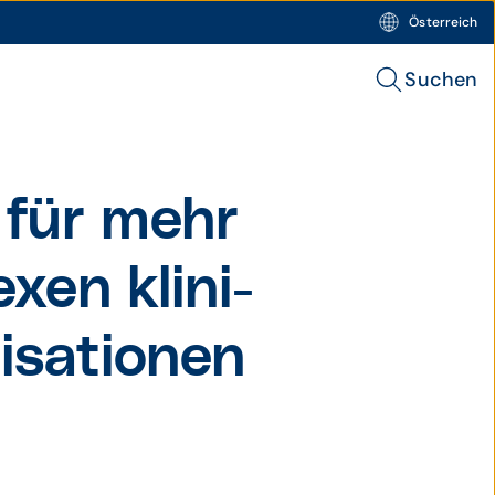
Österreich
Suchen
für mehr
exen klini­
isa­tionen