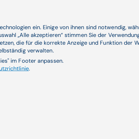
Anwendung für Scanner und PC geeignet
echnologien ein. Einige von ihnen sind notwendig, wä
Auswahl „Alle akzeptieren“ stimmen Sie der Verwendung
etzen, die für die korrekte Anzeige und Funktion der W
selbständig verwalten.
kies" im Footer anpassen.
CGM-Leistungen für eine zuverlä
tzrichtlinie
.
Implementierung
Consulting
Konzeption
Entwicklung
Implementierung
Projektmanagement
Schulung