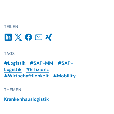
TEILEN
TAGS
#Logistik
#SAP-MM
#SAP-
Logistik
#Effizienz
#Wirtschaftlichkeit
#Mobility
THEMEN
Krankenhauslogistik