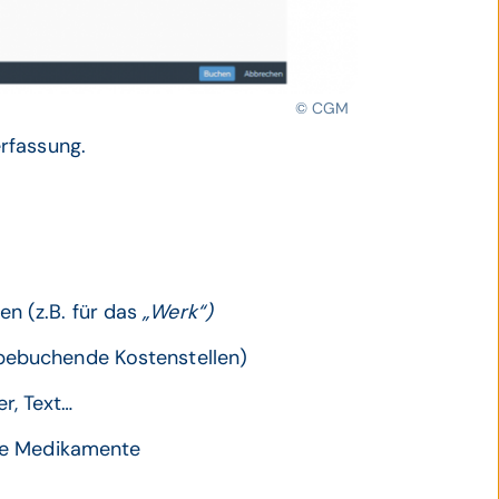
© CGM
rfassung.
n (z.B. für das
„Werk“)
 bebuchende Kostenstellen)
r, Text…
tige Medikamente