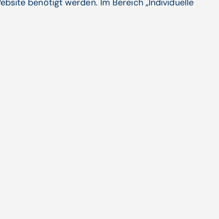
ebsite benötigt werden. Im Bereich „Individuelle
en Sie mit AmbulApps Informationen
en!
pier limitiert ist, sind die Möglichkeiten von
Apps ...
Artikel