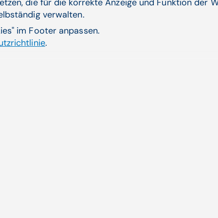
etzen, die für die korrekte Anzeige und Funktion der W
selbständig verwalten.
Verwandte Artikel
kies" im Footer anpassen.
tzrichtlinie
.
ung aus der Cloud
Lass
fließ
ative Anforderungen,
Wo Pa
Ambul
Zum 