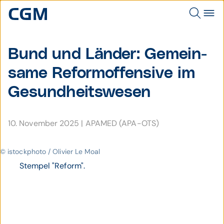
Bund und Länder: Gemein­
same Reform­offen­sive im
Gesund­heits­wesen
10. November 2025
|
APAMED (APA-OTS)
© istockphoto / Olivier Le Moal
Stempel "Reform".