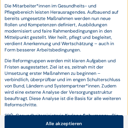
Die Mitarbeiter*innen im Gesundheits- und
Pflegebereich leisten Herausragendes. Aufbauend auf
bereits umgesetzte Maßnahmen werden nun neue
Rollen und Kompetenzen definiert, Ausbildungen
modernisiert und faire Rahmenbedingungen in den
Mittelpunkt gestellt. Wer heilt, pflegt und begleitet,
verdient Anerkennung und Wertschätzung – auch in
Form besserer Arbeitsbedingungen.
Die Reformgruppen werden mit klaren Aufgaben und
Fristen ausgestattet. Ziel ist es, zeitnah mit der
Umsetzung erster Maßnahmen zu beginnen –
verbindlich, überprüfbar und im engen Schulterschluss
von Bund, Ländern und Systempartner*innen. Zudem
wird eine externe Analyse der Versorgungsstruktur
beauftragt. Diese Analyse ist die Basis für alle weiteren
Reformschritte.
SPÖ-Gesundheitsministerin
Korinna Schumann:
„Die
tragischen Ereignisse der vergangenen Wochen haben
Alle akzeptieren
Cookie-Einstellungen