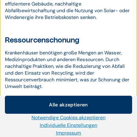
effizientere Gebäude, nachhaltige
Abfallbewirtschaftung und die Nutzung von Solar- oder
Windenergie ihre Betriebskosten senken.
Ressourcenschonung
Krankenhäuser benötigen große Mengen an Wasser,
Medizinprodukten und anderen Ressourcen. Durch
nachhaltige Praktiken, wie die Reduzierung von Abfall
und den Einsatz von Recycling, wird der
Ressourcenverbrauch minimiert, was zur Schonung der
Umwelt beiträgt.
Alle akzeptieren
Cookie-Einstellungen
Sicherstellung der Resilienz
Notwendige Cookies akzeptieren
Wir setzen auf unserer Website Cookies und andere
Klimaneutrale Krankenhäuser sind häufig auch
Technologien ein. Einige von ihnen sind notwendig, während
Individuelle Einstellungen
resilienter gegenüber den Auswirkungen des
uns andere helfen unser Onlineangebot zu verbessern und
Impressum
Klimawandels. Durch den Einsatz erneuerbarer Energien